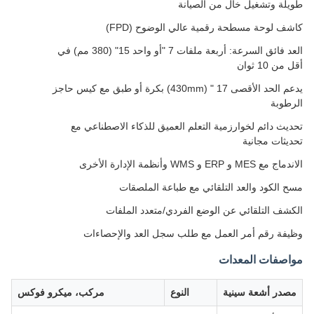
طويلة وتشغيل خال من الصيانة
كاشف لوحة مسطحة رقمية عالي الوضوح (FPD)
العد فائق السرعة: أربعة ملفات 7 "أو واحد 15" (380 مم) في
أقل من 10 ثوان
يدعم الحد الأقصى 17 " (430mm) بكرة أو طبق مع كيس حاجز
الرطوبة
تحديث دائم لخوارزمية التعلم العميق للذكاء الاصطناعي مع
تحديثات مجانية
الاندماج مع MES و ERP و WMS وأنظمة الإدارة الأخرى
مسح الكود والعد التلقائي مع طباعة الملصقات
الكشف التلقائي عن الوضع الفردي/متعدد الملفات
وظيفة رقم أمر العمل مع طلب سجل العد والإحصاءات
مواصفات المعدات
مصدر أشعة سينية
النوع
مركب، ميكرو فوكس