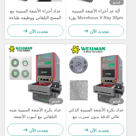
فيديو
آلة عد أجزاء الأشعة السينية
عداد أجزاء الأشعة السينية مع
Microfocus X Ray 30µm بؤرة
المسح التلقائي ووظيفة طباعة
80kV 17" FPD
الملصقات ومتصل بالنظام
نتحدث الآن
نتحدث الآن
فيديو
فيديو
عداد بكرة الأشعة السينية الذكي
عداد بكرة الأشعة السينية شبه
عالي الدقة بدون تسرب مع
التلقائي مع أنبوب الأشعة
أنبوب مغلق
السينية من النوع المغلق 80
كيلو فولت وFPD فائق الوضوح
نتحدث الآن
نتحدث الآن