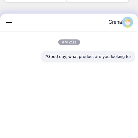
مقاس 17 بوصة
Grena
اتصل سريعًا
2:31 AM
عنوان
5F,B3, مصنع أندا للإلكترونيات الصناعية، مجتمع هيبينغ، شارع فوهي،
Good day, what product are you looking for?
منطقة باوان، شنتشن
هاتف
0086-1840-6666--351
بريد إلكتروني
sales8@well-man.com