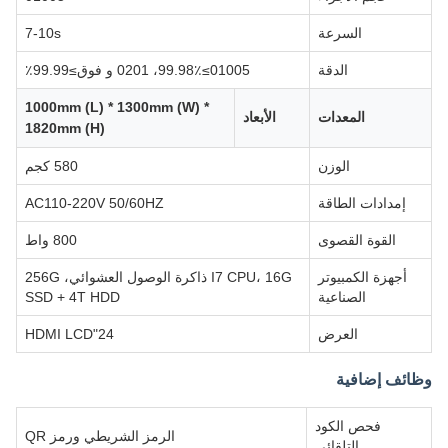
السرعة
7-10s
الدقة
01005≥99.98٪، 0201 و فوق≥99.99٪
1000mm (L) * 1300mm (W) *
المعدات
الأبعاد
1820mm (H)
الوزن
580 كجم
إمدادات الطاقة
AC110-220V 50/60HZ
القوة القصوى
800 واط
أجهزة الكمبيوتر
I7 CPU، 16G ذاكرة الوصول العشوائي، 256G
الصناعية
SSD + 4T HDD
العرض
24"HDMI LCD
وظائف إضافية
فحص الكود
الرمز الشريطي ورمز QR
التلقائي