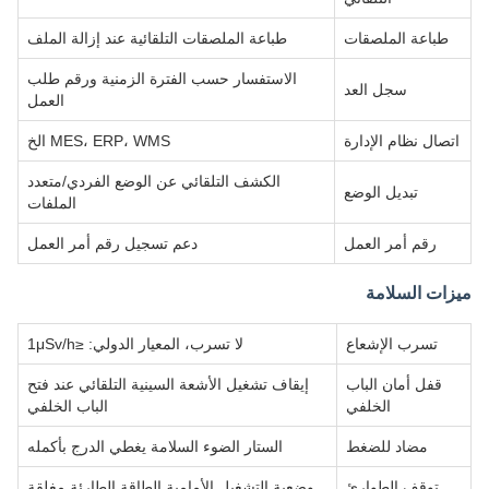
طباعة الملصقات
طباعة الملصقات التلقائية عند إزالة الملف
الاستفسار حسب الفترة الزمنية ورقم طلب
سجل العد
العمل
اتصال نظام الإدارة
MES، ERP، WMS الخ
الكشف التلقائي عن الوضع الفردي/متعدد
تبديل الوضع
الملفات
رقم أمر العمل
دعم تسجيل رقم أمر العمل
ميزات السلامة
تسرب الإشعاع
لا تسرب، المعيار الدولي: ≤1μSv/h
قفل أمان الباب
إيقاف تشغيل الأشعة السينية التلقائي عند فتح
الخلفي
الباب الخلفي
مضاد للضغط
الستار الضوء السلامة يغطي الدرج بأكمله
توقف الطوارئ
وضعية التشغيل الأمامية الطاقة الطارئة مغلقة