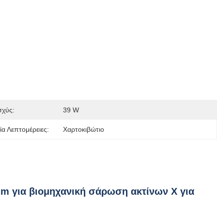
σχύς:
39 W
α Λεπτομέρειες:
Χαρτοκιβώτιο
m για βιομηχανική σάρωση ακτίνων Χ για