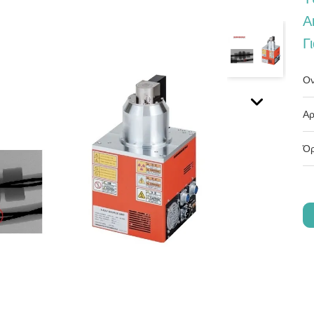
Α
Γ
Ον
Αρ
Όρ