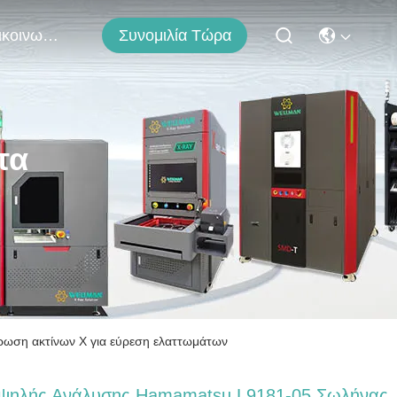
Συνομιλία Τώρα
Επικοινωνήστε Μαζί Μας
τα
ωση ακτίνων Χ για εύρεση ελαττωμάτων
ψηλής Ανάλυσης Hamamatsu L9181-05 Σωλήνας