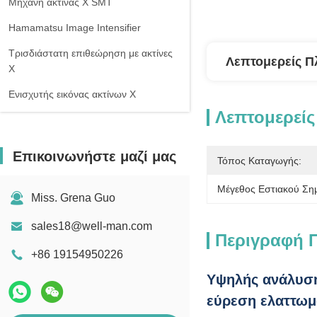
Μηχανή ακτίνας X SMT
Hamamatsu Image Intensifier
Τρισδιάστατη επιθεώρηση με ακτίνες
Λεπτομερείς Π
Χ
Ενισχυτής εικόνας ακτίνων Χ
Λεπτομερείς
Επικοινωνήστε μαζί μας
Τόπος Καταγωγής:
Μέγεθος Εστιακού Σημ
Miss. Grena Guo
sales18@well-man.com
Περιγραφή 
+86 19154950226
Υψηλής ανάλυση
εύρεση ελαττω