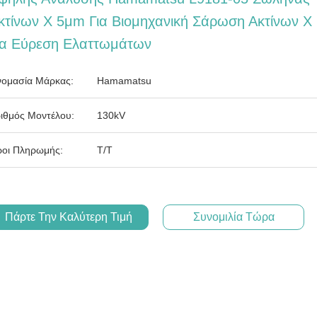
κτίνων Χ 5μm Για Βιομηχανική Σάρωση Ακτίνων Χ
ια Εύρεση Ελαττωμάτων
ομασία Μάρκας:
Hamamatsu
ιθμός Μοντέλου:
130kV
οι Πληρωμής:
T/T
Πάρτε Την Καλύτερη Τιμή
Συνομιλία Τώρα