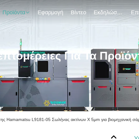
Προϊόντα
Εφαρμογή
Βίντεο
Εκδηλώσεις
επτομέρειες Για Τα Προϊόν
ης Hamamatsu L9181-05 Σωλήνας ακτίνων Χ 5μm για βιομηχανική σάρ
Υ