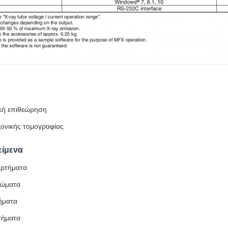
κή επιθεώρηση
ξονικής τομογραφίας
είμενα
αρτήματα
λώματα
ήματα
τήματα