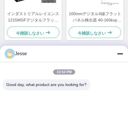
インダストリアルレイエンス
100mmデジタルX線フラット
1215MGFデジタルフラット
パネル検出器 40-160kvp
パネル検出器、インラインX
Rayence MIDAS 2121
線イメージング用
今雑談しなさい
今雑談しなさい
Jesse
迅速な連絡
10:54 PM
住所
Good day, what product are you looking for?
5F,B3, 安達電子工業工場、和平コミュニティ、福海街、宝安
区、深セン
テレ
0086-1840-6666--351
電子メール