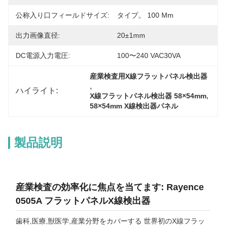
公称入り口フィールドサイズ:
タイプ。 100 Mm
出力画像直径:
20±1mm
DC電源入力電圧:
100〜240 VAC30VA
産業検査用X線フラットパネル検出器
, 
ハイライト:
, 
X線フラットパネル検出器 58×54mm
58×54mm X線検出器パネル
製品説明
産業検査の効率化に焦点を当てます: Rayence
0505A フラットパネルX線検出器
歯科,医療,獣医学,産業分野をカバーする 世界初のX線フラッ