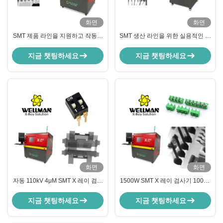
화면
화면
SMT 제품 라인을 지원하고 작동이
SMT 생산 라인을 위한 실용적인 다
간편한 디지털 X선 기계
기능 자동 X-레이 광학 검사 장비
지금 챗팅하세요
지금 챗팅하세요
화면
화면
자동 110kV 4μM SMT X 레이 검사
1500W SMT X 레이 검사기 100Kv
장비 (틸트 가능한 FPD 포함)
4μM 고해상도
지금 챗팅하세요
지금 챗팅하세요