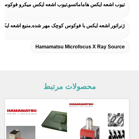
تیوب اشعه ایکس هاماماتسو,تیوب اشعه ایکس میکرو فوکوس,م
ژنراتور اشعه ایکس با فوکوس کوچک مهر شده,منبع اشعه ایکس با وضوح 2μm,آزمایش PCB ژنرا
Hamamatsu Microfocus X Ray Source
محصولات مرتبط