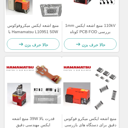
110kV منبع اشعه ایکس 1mm
منبع اشعه ایکس میکروفوکوس
بررسی PCB FOD کوتاه
Hamamatsu L10951 50W با
پایداری بالا و دوام
حالا حرف بزن
حالا حرف بزن
منبع اشعه ایکس میکرو فوکوس
قدرت بالا 39W منبع اشعه
دقیق برای دستگاه های بازرسی
ایکس مهندسی دقیق