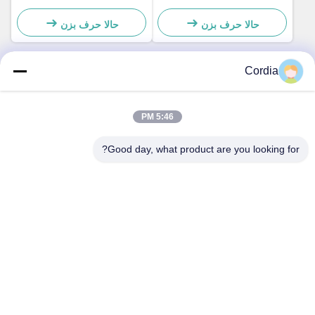
اشعه ایکس خطی
Hamamatsu L9181-05
حالا حرف بزن
حالا حرف بزن
Cordia
تماس سریع
5:46 PM
خطاب
Good day, what product are you looking for?
5F,B3, کارخانه صنعتی Anda Electronics، انجمن Heping، خیابان
Fuhai، منطقه Baoan، شنژن
تلفن
0086-1840-6666--351
نامه الکترونیکی
sales8@well-man.com