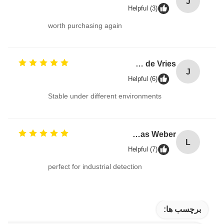
J
Helpful (3)
worth purchasing again
Jan de Vries
J
Helpful (6)
Stable under different environments
Lukas Weber
L
Helpful (7)
perfect for industrial detection
برچسب ها: