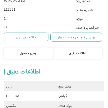
HAMAMATSU
نام تجاری:
L12531
شماره مدل:
1
موق:
T/T
شرایط پرداخت:
بهترین قیمت رو بدست بیار
حالا حرف بزن
اطلاعات دقیق
توضیح محصول
اطلاعات دقیق
محل منبع:
ژاپن
گواهی:
CE, FDA
مواد هدف:
تنگستن