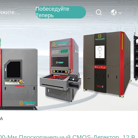
Побеседуйте
Свяжитесь С Нами
Теперь
GA
00-Мм Плоскопанельный CMOS-Детектор, 12 В,