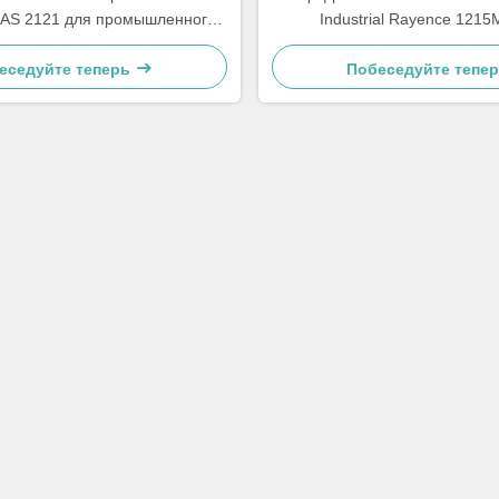
AS 2121 для промышленного
Industrial Rayence 121
контроля КТ
рентгенографического контр
еседуйте теперь
Побеседуйте тепе