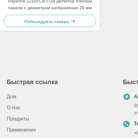
Rayence 1215FCB.FGB Детектор плоской
панели с диаметром изображения 20 мм
Побеседуйте теперь
Быстрая ссылка
Быст
Дом
А
5
О Нас
у
Продукты
Т
Применение
+