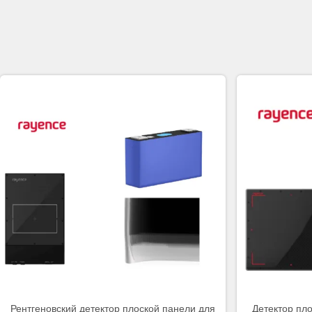
Рентгеновский детектор плоской панели для
Детектор пл