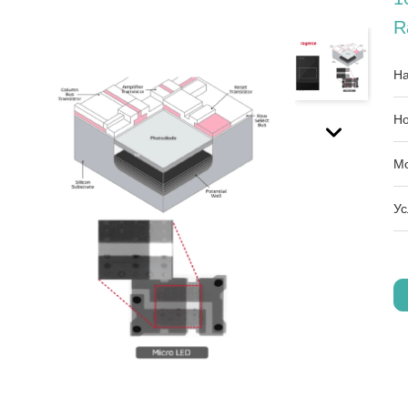
R
На
Но
Мо
Ус