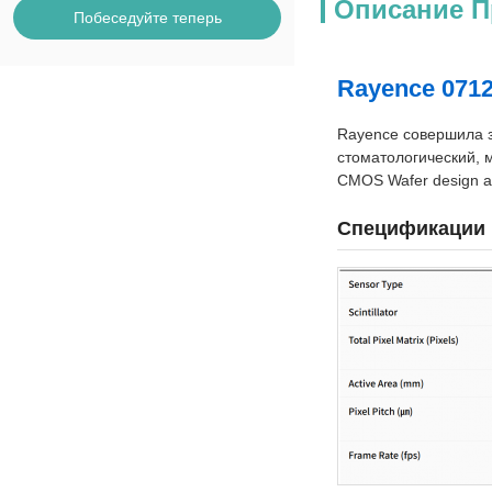
Описание П
Побеседуйте теперь
Rayence 071
Rayence совершила з
стоматологический, м
CMOS Wafer design and 
Спецификации