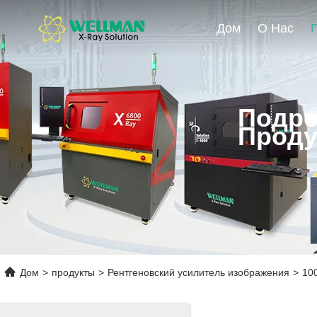
Дом
О Нас
Подро
Проду
Дом
>
продукты
>
Рентгеновский усилитель изображения
>
10