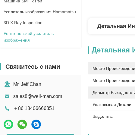
Машина SMT x Рэй
Усилитель изображения Hamamatsu
3D X Ray Inspection
Детальная И
Рентгеновский усилитель
изображения
Детальная
Свяжитесь с нами
Место Происхождени
Место Происхождени
Mr. Jeff Chan
Диаметр Выходного 
sales8@well-man.com
Упаковывая Детали:
＋86 18406666351
Выделить: