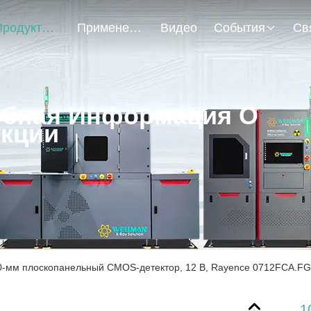
Продукты
Применение
Видео
События
бная Информация О
кции
0-мм плоскопанельный CMOS-детектор, 12 В, Rayence 0712FCA.F
1