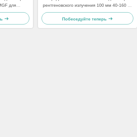
5MGF для
рентгеновского излучения 100 мм 40-160 кВ
оля в потоке
Rayence MIDAS 2121
рь
Побеседуйте теперь