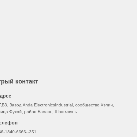
рый контакт
дрес
F,B3, Завод Anda ElectronicsIndustrial, сообщество Хэпин,
лица Фухай, район Баоань, Шэньчжэнь
елефон
86-1840-6666--351