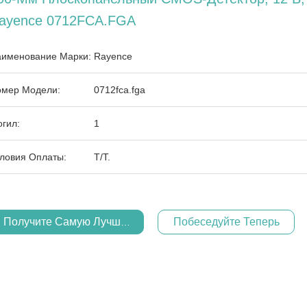
ayence 0712FCA.FGA
именование Марки:
Rayence
мер Модели:
0712fca.fga
гил:
1
ловия Оплаты:
T/T.
Получите Самую Лучшую Цену
Побеседуйте Теперь