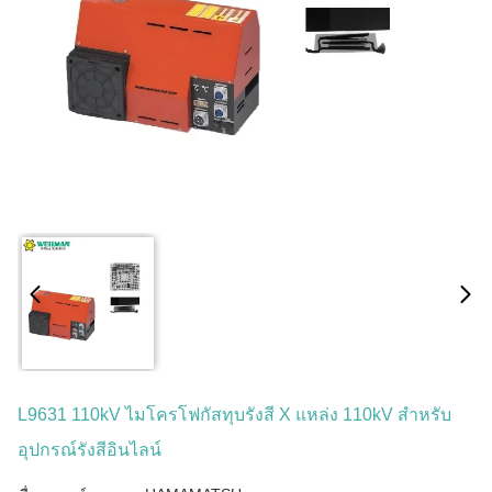
L9631 110kV ไมโครโฟกัสทุบรังสี X แหล่ง 110kV สําหรับ
อุปกรณ์รังสีอินไลน์