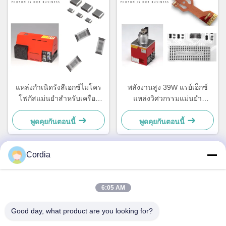
แหล่งกำเนิดรังสีเอกซ์ไมโคร
พลังงานสูง 39W แรย์เอ็กซ์
โฟกัสแม่นยำสำหรับเครื่อง
แหล่งวิศวกรรมแม่นยํา
ตรวจสอบรังสีเอกซ์แบบอิน
Hamamatsu L9181-05
ไลน์
พูดคุยกันตอนนี้
พูดคุยกันตอนนี้
Cordia
ติดต่อเร็ว
6:05 AM
ที่อยู่
Good day, what product are you looking for?
5F,B3, โรงงานอุตสาหกรรม Anda Electronics, ชุมชน Heping,