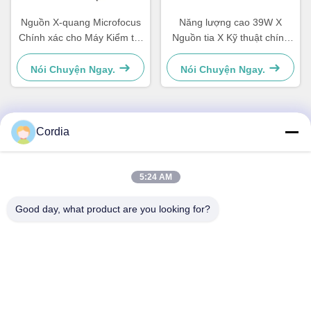
Nguồn X-quang Microfocus
Năng lượng cao 39W X
Chính xác cho Máy Kiểm tra
Nguồn tia X Kỹ thuật chính
X-quang Trực tuyến
xác Hamamatsu L9181-05
Nói Chuyện Ngay.
Nói Chuyện Ngay.
Cordia
Liên lạc nhanh
5:24 AM
Địa chỉ
5F,B3, Nhà máy công nghiệp điện tử Anda, Cộng đồng
Good day, what product are you looking for?
Heping, Đường Fuhai, Quận Bảo An, Thâm Quyến
Tel
0086-1840-6666--351
E-mail
sales8@well-man.com