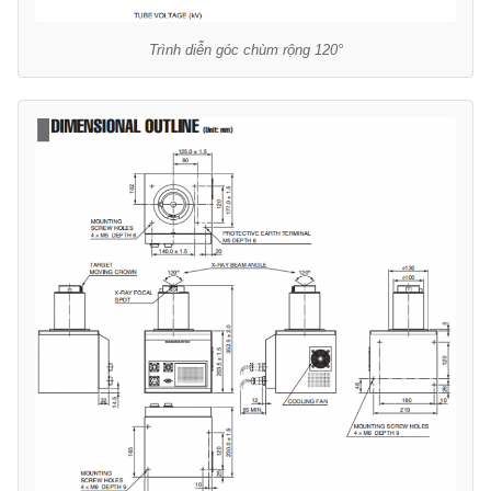
Trình diễn góc chùm rộng 120°