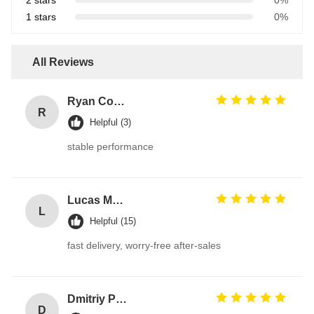
2 stars
0%
1 stars
0%
All Reviews
Ryan Cooper
R
Helpful (3)
stable performance
Lucas Martin
L
Helpful (15)
fast delivery, worry-free after-sales
Dmitriy Petrov
D