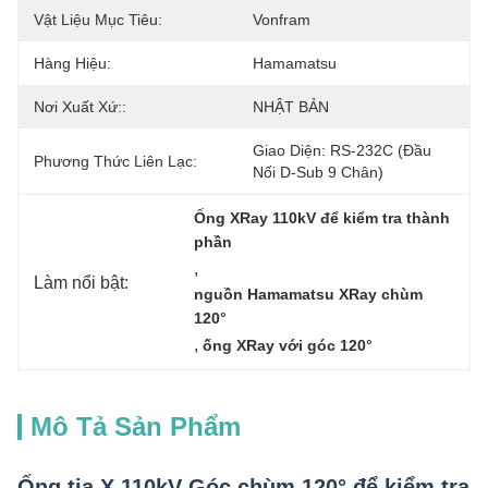
Vật Liệu Mục Tiêu:
Vonfram
Hàng Hiệu:
Hamamatsu
Nơi Xuất Xứ::
NHẬT BẢN
Giao Diện: RS-232C (đầu 
Phương Thức Liên Lạc:
Nối D-Sub 9 Chân)
Ống XRay 110kV để kiểm tra thành 
phần
, 
Làm nổi bật:
nguồn Hamamatsu XRay chùm 
120°
, 
ống XRay với góc 120°
Mô Tả Sản Phẩm
Ống tia X 110kV Góc chùm 120° để kiểm tra