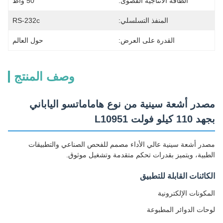
الطاقة الانتاجية القصوى:
50 واط
المنفذ التسلسلي:
RS-232c
القدرة على العرض:
حول العالم
وصف المنتج
مصدر أشعة سينية من نوع هاماماتسو الياباني
بجهد 110 كيلو فولت L10951
مصدر أشعة سينية عالي الأداء مصمم للفحص الصناعي والتطبيقات
الطبية، ويتميز بقدرات تحكم متقدمة وتشغيل موثوق.
الكائنات القابلة للتطبيق
المكونات الإلكترونية
لوحات الدوائر المطبوعة