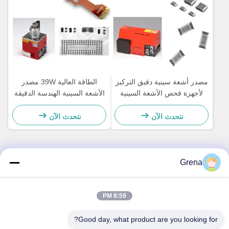
مصدر أشعة سينية دقيق التركيز
الطاقة العالية 39W مصدر
لأجهزة فحص الأشعة السينية
الأشعة السينية الهندسة الدقيقة
في الخط
هاماماتسو L9181-05
نتحدث الآن
نتحدث الآن
Grena
اتصل سريعًا
عنوان
8:59 PM
5F,B3, مصنع أندا للإلكترونيات الصناعية، مجتمع هيبينغ، شارع فوهي،
Good day, what product are you looking for?
منطقة باوان، شنتشن