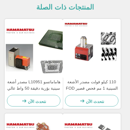
المنتجات ذات الصلة
110 كيلو فولت مصدر الأشعة
هاماماتسو L10951 مصدر أشعة
السينية 1 مم فحص قصير FOD
سينية بؤرية دقيقة 50 واط عالي
PCB
الثبات متين
نتحدث الآن
نتحدث الآن