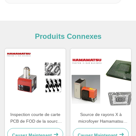
Produits Connexes
Inspection courte de carte
Source de rayons X à
PCB de FOD de la source
microfoyer Hamamatsu
1mm de rayon X de 110kV
L10951 50W Haute stabilité
Durable
Causez Maintenant
Causez Maintenant