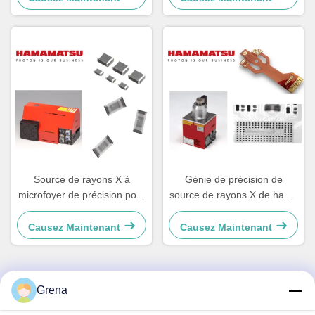
Source de rayons X à
Génie de précision de
microfoyer de précision pour
source de rayons X de haute
les machines d'inspection
puissance 39W Hamamatsu
par rayons X en ligne
L9181-05
Causez Maintenant
Causez Maintenant
Grena
Contact rapide