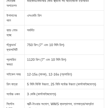
স্টোরেজ
বারকোড/কিউআর কোড স্ক্যানিং সহ অটোমেটিক ইন/আউট
অপারেশন
উপাদানের
এসএমডি রিল
ধরন
ব্যাচ লোড
সমর্থিত
হচ্ছে
স্ট্যান্ডার্ড
750 রিল (7" এবং 10 মিমি রিল)
ক্যাপাসিটি
প্রসারিত
1120 রিল (7" এবং 10 মিমি রিল)
ক্ষমতা
সাইকেল সময়
12-15s (মানক), 12-16s (প্রসারিত)
রিল মাত্রা
5 মিমি মিনিট উচ্চতা, 25 মিমি সর্বোচ্চ উচ্চতা (কাস্টমাইজযোগ্য)
সর্বোচ্চ ওজন
3 কেজি (কাস্টমাইজযোগ্য)
সিস্টেম
মাল্টি-টাওয়ার সংযোগ, WMS ব্যবস্থাপনা, তাপমাত্রা/আর্দ্রতা