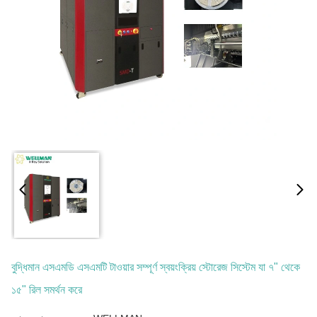
বুদ্ধিমান এসএমডি এসএমটি টাওয়ার সম্পূর্ণ স্বয়ংক্রিয় স্টোরেজ সিস্টেম যা ৭" থেকে
১৫" রিল সমর্থন করে