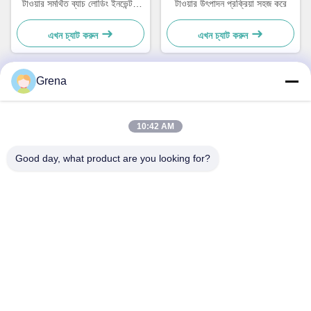
টাওয়ার সমর্থিত ব্যাচ লোডিং ইনভেন্টরি
টাওয়ার উৎপাদন প্রক্রিয়া সহজ করে
নিয়ন্ত্রণ
এখন চ্যাট করুন
এখন চ্যাট করুন
Grena
দ্রুত যোগাযোগ
10:42 AM
ঠিকানা
Good day, what product are you looking for?
5F,B3, আন্ডা ইলেকট্রনিক্স ইন্ডাস্ট্রিয়াল ফ্যাক্টরি, হোপিং কমিউনিটি, ফুহাই স্ট্রিট,
বাওআন জেলা, শেনজেন
টেলি
0086-1840-6666--351
ই-মেইল
sales8@well-man.com