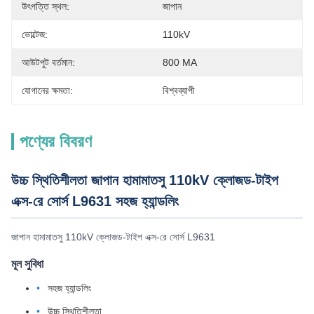
উৎপত্তি স্থল:
জাপান
ভোল্টেজ:
110kV
আউটপুট বর্তমান:
800 ΜA
যোগানের ক্ষমতা:
বিশ্বব্যাপী
পণ্যের বিবরণ
উচ্চ স্থিতিশীলতা জাপান হামামাতসু 110kV ক্লোজড-টাইপ
এক্স-রে সোর্স L9631 সহজ হ্যান্ডলিং
জাপান হামামাতসু 110kV ক্লোজড-টাইপ এক্স-রে সোর্স L9631
মূল সুবিধা
সহজ হ্যান্ডলিং
উচ্চ স্থিতিশীলতা