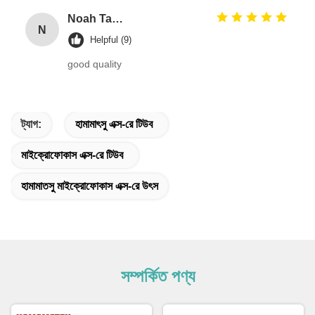
Noah Taylor
N
Helpful (9)
good quality
ট্যাগ:
হামামাৎসু এক্স-রে টিউব
মাইক্রোফোকাস এক্স-রে টিউব
হামামাতসু মাইক্রোফোকাস এক্স-রে উৎস
সম্পর্কিত পণ্য