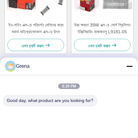
ইন-লাইন এক্স-রে পরিদর্শন মেশিনের জন্য
উচ্চ ক্ষমতা 39W এক্স রে সোর্স প্রিসিশন
যথার্থ মাইক্রোফোকাস এক্স-রে উৎস
ইঞ্জিনিয়ারিং হামামাতসু L9181-05
এখন চ্যাট করুন
এখন চ্যাট করুন
Grena
দ্রুত যোগাযোগ
9:30 PM
ঠিকানা
Good day, what product are you looking for?
5F,B3, আন্ডা ইলেকট্রনিক্স ইন্ডাস্ট্রিয়াল ফ্যাক্টরি, হোপিং কমিউনিটি, ফুহাই স্ট্রিট,
বাওআন জেলা, শেনজেন
টেলি
0086-1840-6666--351