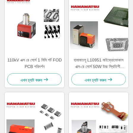
110kV এক্স রে সোর্স 1 মিমি শর্ট FOD
হামামাতসু L10951 মাইক্রোফোকাস
PCB পরিদর্শন
এক্স-রে সোর্স 50W উচ্চ স্থিতিশীল
টেকসই
এখন চ্যাট করুন
এখন চ্যাট করুন