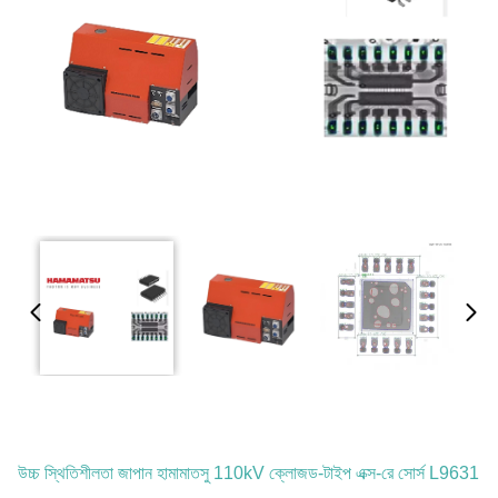
উচ্চ স্থিতিশীলতা জাপান হামামাতসু 110kV ক্লোজড-টাইপ এক্স-রে সোর্স L9631