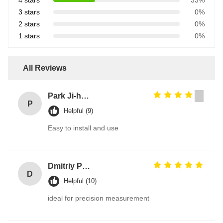
4 stars
33%
3 stars
0%
2 stars
0%
1 stars
0%
All Reviews
Park Ji-hoon
P
Helpful (9)
Easy to install and use
Dmitriy Petrov
D
Helpful (10)
ideal for precision measurement