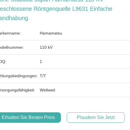
eschlossene Röntgenquelle L9631 Einfache
andhabung
rkenname:
Hamamatsu
dellnummer:
110 kV
OQ:
1
hlungsbedingungen:
T/T
rsorgungsfähigkeit:
Weltweit
Erhalten Sie Besten Preis
Plaudern Sie Jetzt