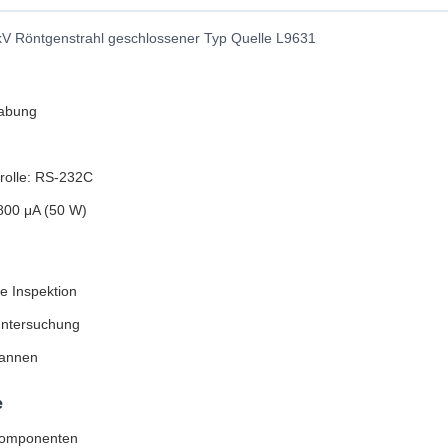
 Röntgenstrahl geschlossener Typ Quelle L9631
abung
trolle: RS-232C
800 μA (50 W)
e Inspektion
untersuchung
annen
e
Komponenten