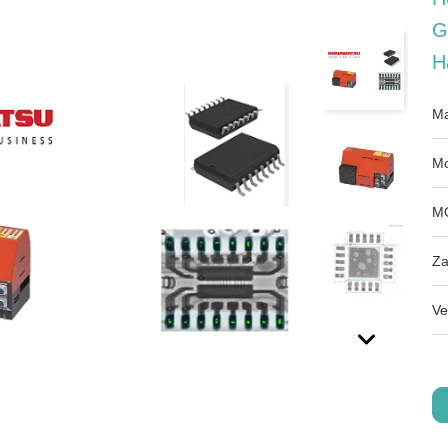
G
H
Ma
Mo
M
Za
Ve