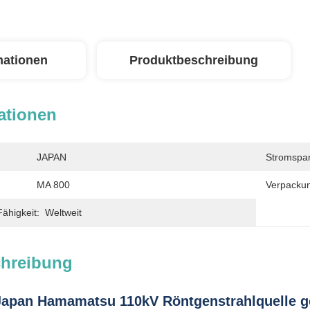
mationen
Produktbeschreibung
ationen
JAPAN
Stromspa
ΜA 800
Verpackun
ähigkeit:
Weltweit
chreibung
 Japan Hamamatsu 110kV Röntgenstrahlquelle 