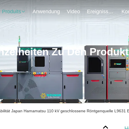
Produits
Anwendung
Video
Ereignisse
nzelheiten Zu Den Produk
bilität Japan Hamamatsu 110 kV geschlossene Röntgenquelle L9631
H