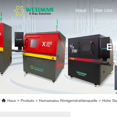
Haus
Über Uns
Ei
Haus
>
Produits
>
Hamamatsu Röntgenstrahlenquelle
>
Hohe Sta