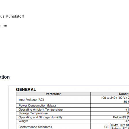
s Kunststoff
nten
ation