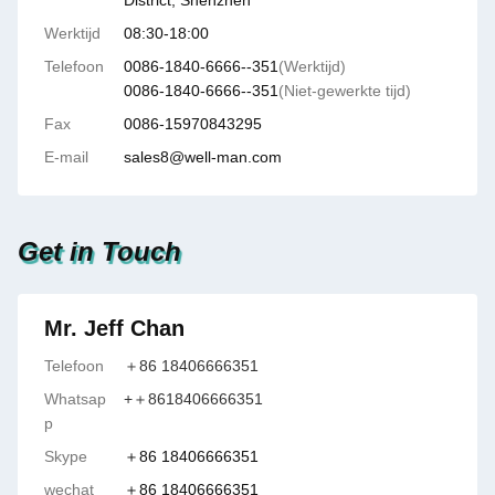
District, Shenzhen
Werktijd
08:30-18:00
Telefoon
0086-1840-6666--351
(Werktijd)
0086-1840-6666--351
(Niet-gewerkte tijd)
Fax
0086-15970843295
E-mail
sales8@well-man.com
Get in Touch
Mr. Jeff Chan
Telefoon
＋86 18406666351
Whatsap
+＋8618406666351
p
Skype
＋86 18406666351
wechat
＋86 18406666351