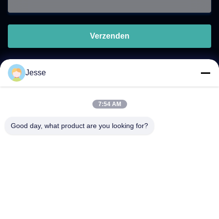
Verzenden
Jesse
Snel contact
7:54 AM
Adres
Good day, what product are you looking for?
5F,B3, Anda Electronics Industriële Fabriek, Heping
Gemeenschap, Fuhai Straat, Baoan District, Shenzhen
Telefoon
0086-1840-6666--351
E-mail
sales8@well-man.com