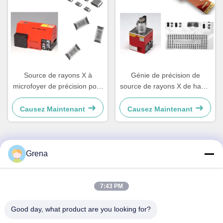
Source de rayons X à
Génie de précision de
microfoyer de précision pour
source de rayons X de haute
les machines d'inspection
puissance 39W Hamamatsu
par rayons X en ligne
L9181-05
Causez Maintenant
Causez Maintenant
Grena
Contact rapide
Adresse
7:43 PM
5F,B3, Anda ElectronicsIndustrial Factory,
Good day, what product are you looking for?
HepingCommunity, Rue Fuhai, District de Baoan, Shenzhen