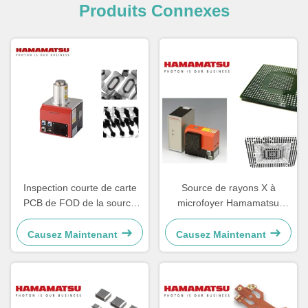
Produits Connexes
Inspection courte de carte
Source de rayons X à
PCB de FOD de la source
microfoyer Hamamatsu
1mm de rayon X de 110kV
L10951 50W Haute stabilité
Durable
Causez Maintenant
Causez Maintenant