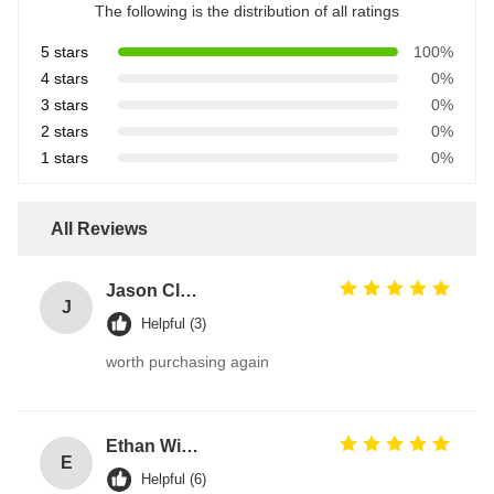
The following is the distribution of all ratings
5 stars
100%
4 stars
0%
3 stars
0%
2 stars
0%
1 stars
0%
All Reviews
Jason Clark
J
Helpful (3)
worth purchasing again
Ethan Wilson
E
Helpful (6)