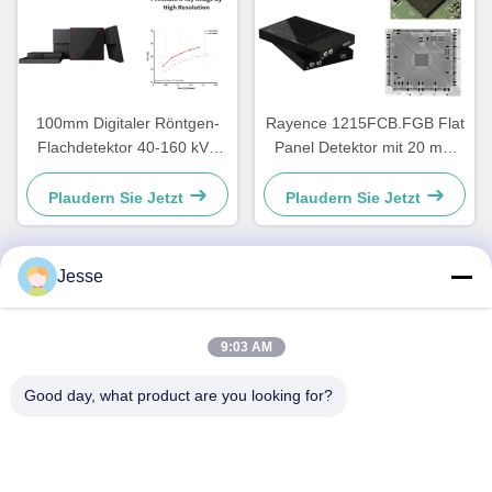
100mm Digitaler Röntgen-
Rayence 1215FCB.FGB Flat
Flachdetektor 40-160 kVp
Panel Detektor mit 20 mm
Rayence MIDAS 2121
Ausgangsbilddurchmesser
Plaudern Sie Jetzt
Plaudern Sie Jetzt
Jesse
Schnellkontakt
9:03 AM
Adresse
Good day, what product are you looking for?
5F,B3, Anda Electronics Industrial Factory, Heping
Community, Fuhai Street, Baoan District, Shenzhen
Tel.