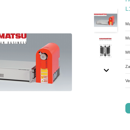
L
Ma
Mo
M
Za
Ve