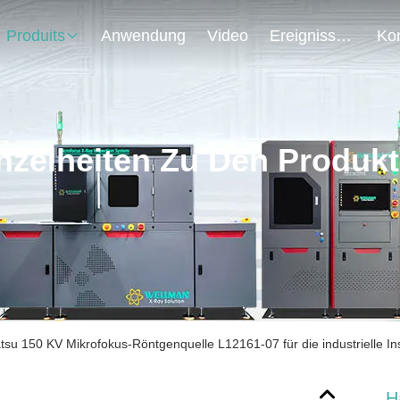
Produits
Anwendung
Video
Ereignisse
nzelheiten Zu Den Produk
u 150 KV Mikrofokus-Röntgenquelle L12161-07 für die industrielle In
H