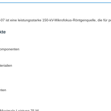
 ist eine leistungsstarke 150-kV-Mikrofokus-Röntgenquelle, die für pr
kte
e
Komponenten
erialien
nten
 Maximale Leistung 75 W