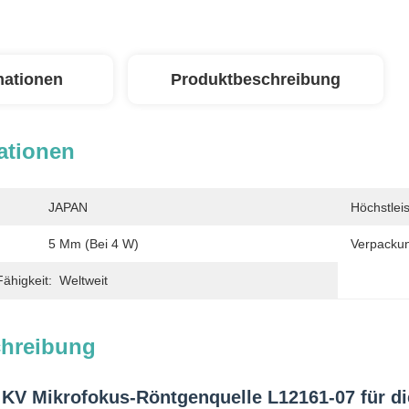
mationen
Produktbeschreibung
ationen
JAPAN
Höchstlei
5 Μm (bei 4 W)
Verpackun
ähigkeit:
Weltweit
chreibung
V Mikrofokus-Röntgenquelle L12161-07 für die 