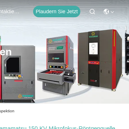
Plaudern Sie Jetzt
Kontaktieren Sie Uns
ten
spektion
amamatsu 150 KV Mikrofokus-Röntgenquelle