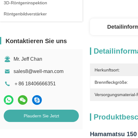
3D-Röntgeninspektion
Röntgenbildverstärker
Detailinfor
Kontaktieren Sie uns
Detailinform
Mr. Jeff Chan
Herkunftsort:
sales8@well-man.com
Brennfleckgröße:
＋86 18406666351
Versorgungsmaterial-F
Produktbes
Plaudern Sie Jetzt
Hamamatsu 150 K