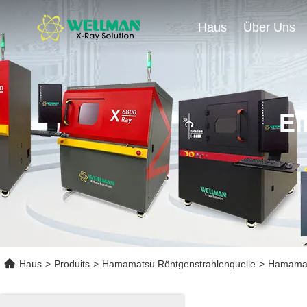
Haus
Über Uns
Ei
Haus
>
Produits
>
Hamamatsu Röntgenstrahlenquelle
>
Hamamats