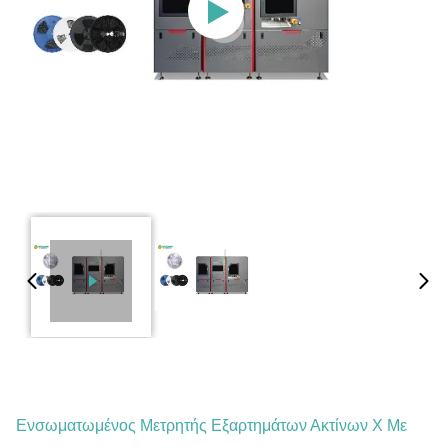
Ενσωματωμένος Μετρητής Εξαρτημάτων Ακτίνων Χ Με