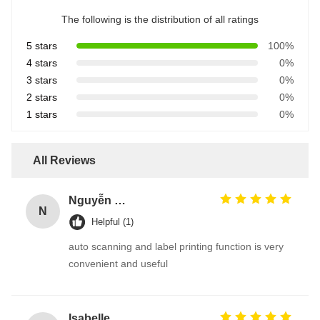
The following is the distribution of all ratings
5 stars
100%
4 stars
0%
3 stars
0%
2 stars
0%
1 stars
0%
All Reviews
Nguyễn Văn Hùng
N
Helpful (1)
auto scanning and label printing function is very
convenient and useful
Isabelle Lemer