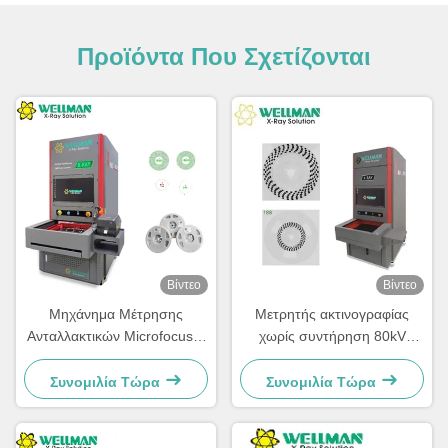
Προϊόντα Που Σχετίζονται
Βίντεο
Βίντεο
Μηχάνημα Μέτρησης
Μετρητής ακτινογραφίας
Ανταλλακτικών Microfocus X
χωρίς συντήρηση 80kV
Ray 30μM Focal Spot 80kV
Κλειστού τύπου σωλήνα
17" FPD
ακτινογραφίας
Συνομιλία Τώρα
Συνομιλία Τώρα