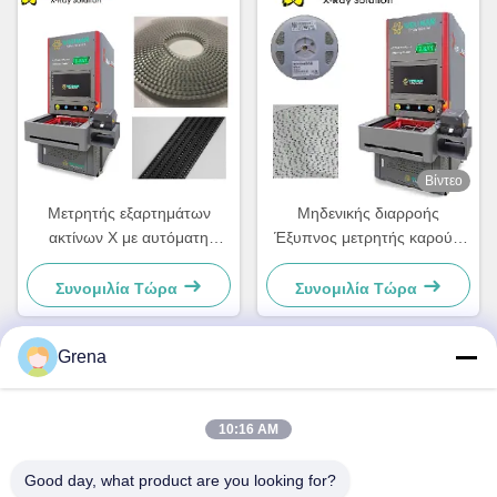
Βίντεο
Μετρητής εξαρτημάτων
Μηδενικής διαρροής
ακτίνων Χ με αυτόματη
Έξυπνος μετρητής καρούλι
σάρωση, λειτουργία
ακτίνων Χ υψηλής ακρίβειας
εκτύπωσης ετικετών και
με σωλήνα κλειστού τύπου
Συνομιλία Τώρα
Συνομιλία Τώρα
συνδεδεμένος με το σύστημα
Grena
Γρήγορη επικοινωνία
10:16 AM
Διεύθυνση
Good day, what product are you looking for?
5F,B3, Anda ElectronicsIndustrial Factory,