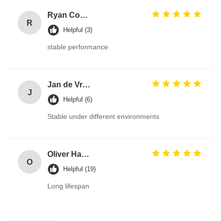
Ryan Cooper
R
Helpful (3)
stable performance
Jan de Vries
J
Helpful (6)
Stable under different environments
Oliver Harris
O
Helpful (19)
Long lifespan