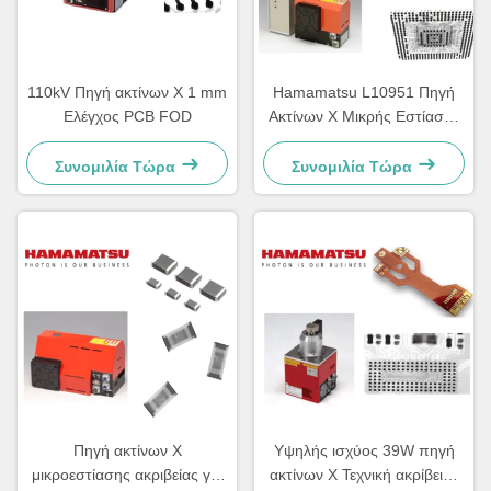
110kV Πηγή ακτίνων Χ 1 mm
Hamamatsu L10951 Πηγή
Ελέγχος PCB FOD
Ακτίνων Χ Μικρής Εστίασης
50W Υψηλής Σταθερότητας
Ανθεκτική
Συνομιλία Τώρα
Συνομιλία Τώρα
Πηγή ακτίνων Χ
Υψηλής ισχύος 39W πηγή
μικροεστίασης ακριβείας για
ακτίνων Χ Τεχνική ακρίβειας