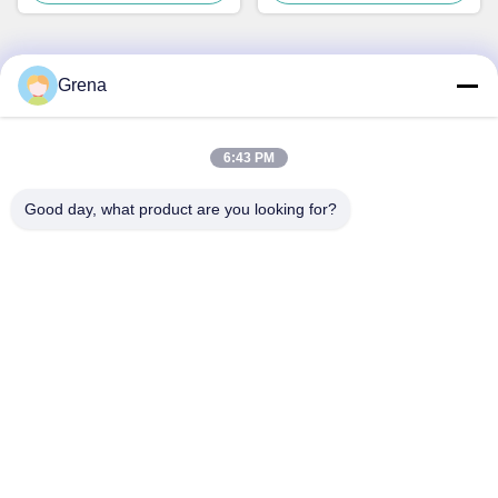
Grena
Contato Rápido
Endereço
6:43 PM
5F,B3, Fábrica Industrial de Eletrônicos Anda, Comunidade
Good day, what product are you looking for?
Heping, Rua Fuhai, Distrito de Baoan, Shenzhen
Telefone
0086-1840-6666--351
E-mail
sales8@well-man.com