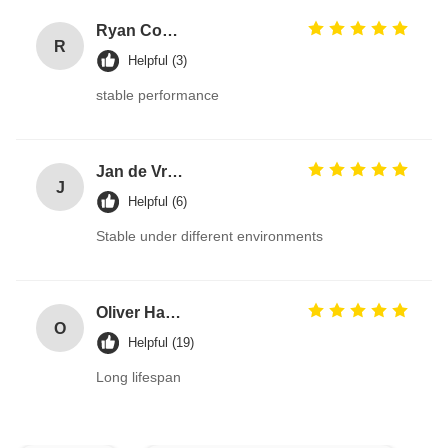
Ryan Cooper
R
Helpful (3)
stable performance
Jan de Vries
J
Helpful (6)
Stable under different environments
Oliver Harris
O
Helpful (19)
Long lifespan