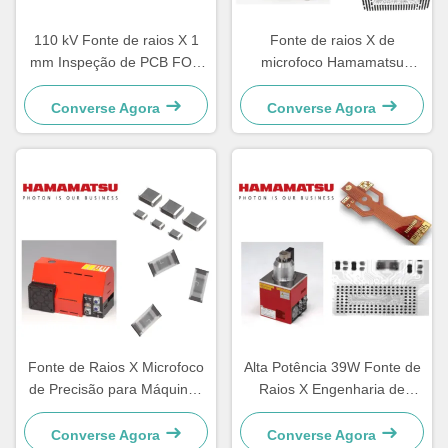
110 kV Fonte de raios X 1
Fonte de raios X de
mm Inspeção de PCB FOD
microfoco Hamamatsu
curto
L10951 50W Alta
Estabilidade Durável
Converse Agora
Converse Agora
Fonte de Raios X Microfoco
Alta Potência 39W Fonte de
de Precisão para Máquinas
Raios X Engenharia de
de Inspeção por Raios X em
Precisão Hamamatsu
Linha
L9181-05
Converse Agora
Converse Agora