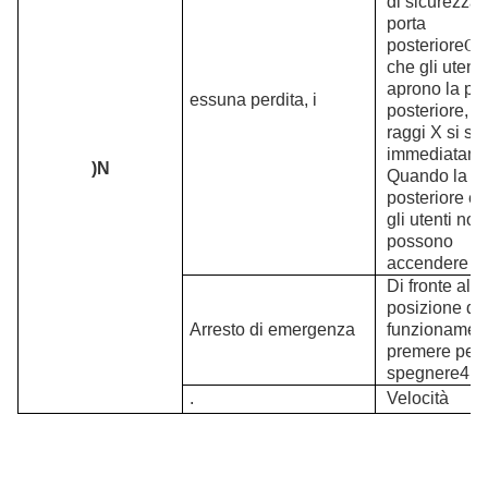
di sicurezza 
porta
posteriore
O
n
che gli utenti
aprono la por
essuna perdita,
i
posteriore, il
raggi X si s
immediatame
)
N
Quando la po
posteriore è 
gli utenti non
possono
accendere i 
Di fronte alla
posizione di
Arresto di emergenza
funzionamen
premere per
spegnere
4
.
Velocità