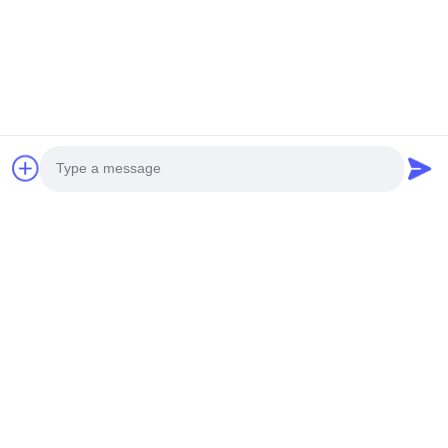
Felipe Silva
F
Helpful (2)
The equipment has excellent stability, running
without faults for more than half a year.
Diego Rodriguez
D
Helpful (5)
I can master it in one hour, great!
Photo
Video Call
Tan Chun Ming
T
Audio Call
Helpful (7)
data can automatically uploaded to the ERP, very
conveninent