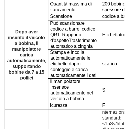
Quantità massima di
200 bobine (
caricamento
spessore di 
Scansione
codice a bar
Può scansionare
codice a barre, codice
Dopo aver
QR
1. Rapporto
Etichettatura
inserito il veicolo
d'aspetto
Trasferimento
a bobina, il
automatico a cinghia
manipolatore
Stampa e incolla
carica
automaticamente le
automaticamente,
etichette dopo il
scarico
supportando
conteggio e carica
bobine da 7 a 15
automaticamente i dati
pollici
Il manipolatore
inserisce
S
automaticamente nel
veicolo a bobina
icurezza
F
nternazional
standard:
≤1
μ
Sv/h
Inte