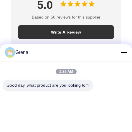
5.0
Based on 50 reviews for this supplier
Write A Review
Grena
Rating Snapshot
The following is the distribution of all ratings
1:29 AM
5 stars
100%
Good day, what product are you looking for?
4 stars
0%
3 stars
0%
2 stars
0%
1 stars
0%
All Reviews