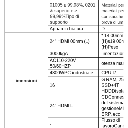
01005 ≥ 99,98%, 0201
Materiali per 
& superiore ≥
materiali per 
99,99%
Tipo di
con sacchetto
supporto
prova di umidi
Apparecchiatura
D
*
14
00mm
24” HDMI
00mm (L)
(H)
s
19
00m
(H)
P
eso
3000kg
A
limentazione
AC110-220V
otenza mass
50/60HZ
P
4800W
PC industriale
CPU I7,
G RAM, 256
imensioni
16
SSD+4T
HDD
D
isplay
CD
Conness
del sistema d
24” HDMI
L
gestione
MES
ERP, ecc
Flusso di
.
lavoro
Caric