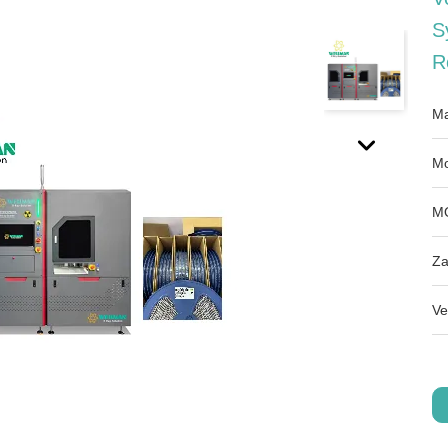
S
R
Ma
Mo
M
Za
Ve