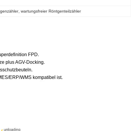
ntgenzähler
, 
wartungsfreier Röntgenteilzähler
uperdefinition FPD.
lze plus AGV-Docking.
tsschutzbeuteln.
mit MES/ERP/WMS kompatibel ist.