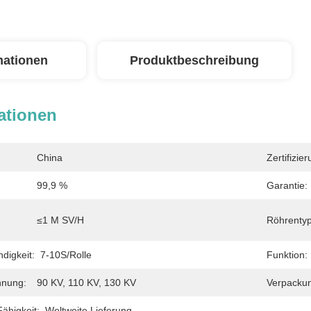
mationen
Produktbeschreibung
ationen
China
Zertifizier
99,9 %
Garantie:
≤1 Μ SV/h
Röhrentyp
digkeit:
7-10S/Rolle
Funktion:
nnung:
90 KV, 110 KV, 130 KV
Verpackun
ähigkeit:
Weltweite Lieferung