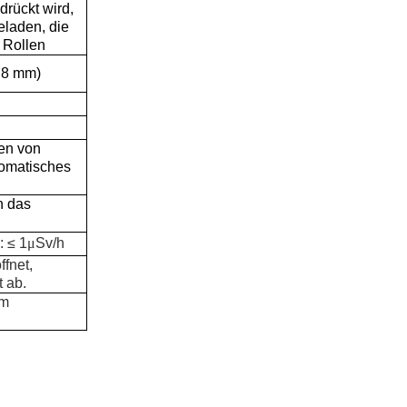
rückt wird,
eladen, die
 Rollen
n 8 mm)
en von
tomatisches
n das
: ≤ 1
μ
Sv/h
ffnet,
t ab.
um