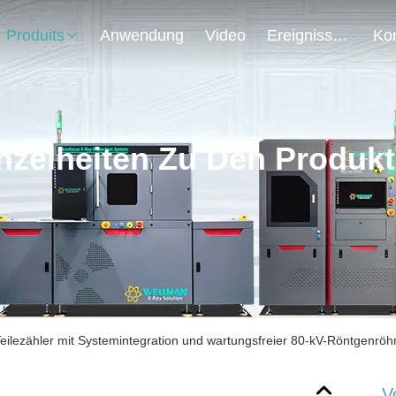
Produits
Anwendung
Video
Ereignisse
nzelheiten Zu Den Produk
eilezähler mit Systemintegration und wartungsfreier 80-kV-Röntgenröh
V