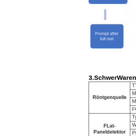
3.
Schwer
Waren
T
M
Röntgenquelle
M
F
T
W
F
Lat-
Paneldetektor
P