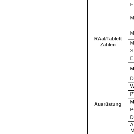
E
M
M
R
Aal/Tablett
M
Zählen
S
E
M
D
P
M
Ausrüstung
P
D
A
M