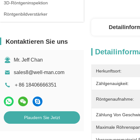
3D-Röntgeninspektion
Röntgenbildverstärker
Detailinfor
Kontaktieren Sie uns
Detailinform
Mr. Jeff Chan
Herkunftsort:
sales8@well-man.com
Zählgenauigkeit:
＋86 18406666351
Röntgenaufnahme:
Zählung Von Geschwin
Plaudern Sie Jetzt
Maximale Röhrenspa
Versorgungsmaterial-F