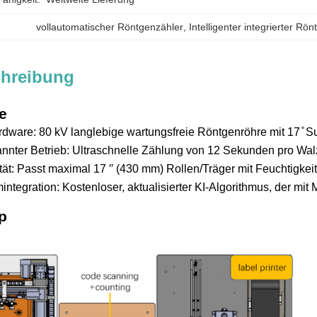
vollautomatischer Röntgenzähler
, 
Intelligenter integrierter Rö
chreibung
e
dware: 80 kV langlebige wartungsfreie Röntgenröhre mit 17 ̊ S
annter Betrieb: Ultraschnelle Zählung von 12 Sekunden pro Wa
tät: Passt maximal 17 ′′ (430 mm) Rollen/Träger mit Feuchtigkei
emintegration: Kostenloser, aktualisierter KI-Algorithmus, der 
ip