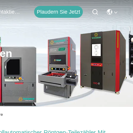
Plaudern Sie Jetzt
Kontaktieren Sie Uns
ten
re
ollautomatischer Röntgen-Teilezähler Mit