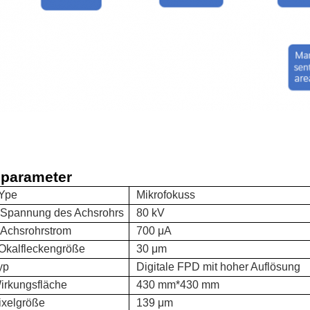
parameter
Ype
Mikrofokuss
Spannung des Achsrohrs
80 kV
Achsrohrstrom
700 μA
Okalfleckengröße
30 μm
yp
Digitale FPD mit hoher Auflösung
irkungsfläche
430 mm*430 mm
ixelgröße
139 μm