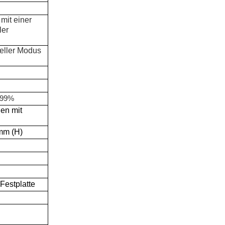
mit einer
ler
eller Modus
,99%
ien mit
mm (H)
estplatte