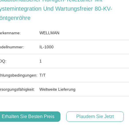
ystemintegration Und Wartungsfreier 80-KV-
öntgenröhre
rkenname:
WELLMAN
dellnummer:
IL-1000
OQ:
1
hlungsbedingungen:
T/T
rsorgungsfähigkeit:
Weltweite Lieferung
Erhalten Sie Besten Preis
Plaudern Sie Jetzt