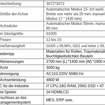
ntschließung
3072*3072
Automatischer Modus 15
- Ich weiß.
Größe der Achse
Breite von mehr als 20 mm,
manuel
Modus
17 ′′ (430 mm)
Automatischer Modus 50
mm
, manu
Achsdicke
80 mm
in Stückgröße
01005
Pissen
1
2 bis 15
ine
Genauigkeit
01005 ≥ 99,98%, 0201 und höher ≥ 99
Materialien für Rollen, Traymaterial
edientyp
feuchtigkeitsdichten Beuteln
Abmessungen
27
00 mm (L)
*
14
00 mm (W)
*
19
00 
W
Acht
3000 kg
Versorgung
AC110-220V 50/60 Hz
Achsenleistung
4800 W
C für die Industrie
I7 CPU,
16
G RAM, 256G SSD + 4T F
ist Spieler
24 HDMI
L
CD
nschluss an das
MES, ERP usw.
.
anagementsystem