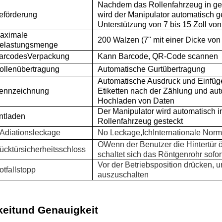
Nachdem das Rollenfahrzeug in ged
eförderung
wird der Manipulator automatisch g
Unterstützung von 7 bis 15 Zoll von
aximale
200 Walzen (7" mit einer Dicke vo
elastungsmenge
arcode
s
Verpackung
Kann Barcode, QR-Code scannen
ollenübertragung
Automatische Gurtübertragung
Automatische Ausdruck und Einfüg
ennzeichnung
Etiketten nach der Zählung und au
Hochladen von Daten
Der Manipulator wird automatisch i
ntladen
Rollenfahrzeug gesteckt
Adiationsleckage
N
o Leckage,
Ich
Internationale Norm
O
Wenn der Benutzer die Hintertür ö
ücktürsicherheitsschloss
schaltet sich das Röntgenrohr sofor
Vor der Betriebsposition drücken, 
otfallstopp
auszuschalten
eit
und Genauigkeit