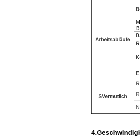
B
M
B
B
Arbeitsabläufe
R
K
E
R
R
S
Vermutlich
N
4
.
Geschwindigk