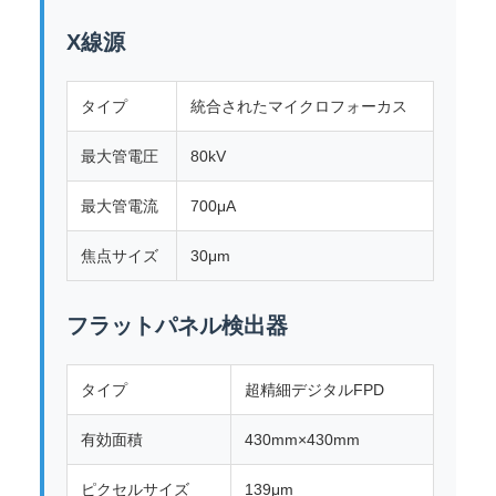
X線源
タイプ
統合されたマイクロフォーカス
最大管電圧
80kV
最大管電流
700μA
焦点サイズ
30μm
フラットパネル検出器
タイプ
超精細デジタルFPD
有効面積
430mm×430mm
ピクセルサイズ
139μm