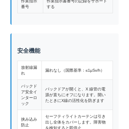
作業指示
作業指示書番号の記録をサポート
番号
する
安全機能
放射線漏
漏れなし（国際基準：≤1μSv/h）
れ
バックド
バックドアが開くと、X 線管の電
ア安全イ
源が直ちにオフになります。開い
ンターロ
たときにX線の活性化を防ぎます
ック
セーフティライトカーテンは引き
挟み込み
出し全体をカバーします。障害物
防止
を検知すると即停止