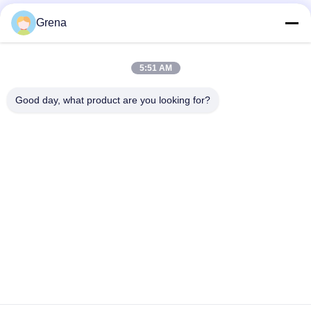
Grena
All Reviews
Rajiv Menon
5:51 AM
R
Helpful (1)
Good day, what product are you looking for?
the code scanning recognition gets stuck
occasionally and needs to be rescanned.
Olivia Taylor
O
Helpful (31)
easy to use!
Matteo Rossi
M
Helpful (36)