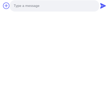
very practical
札:
X光線の構成のカウンター
Photo
X線部品カウンター
Video Call
SMTリールX線カウンター
Audio Call
関連製品