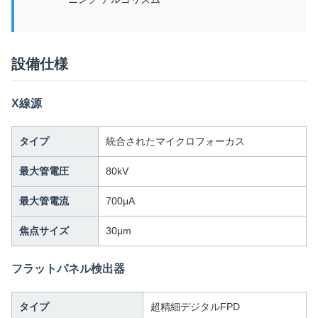
設備仕様
X線源
タイプ
統合されたマイクロフォーカス
最大管電圧
80kV
最大管電流
700μA
焦点サイズ
30μm
フラットパネル検出器
タイプ
超精細デジタルFPD