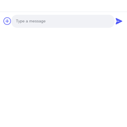
5.0
Based on 50 reviews for this supplier
Write A Review
Photo
Rating Snapshot
Video Call
The following is the distribution of all ratings
Audio Call
5 stars
100%
4 stars
0%
3 stars
0%
2 stars
0%
1 stars
0%
All Reviews