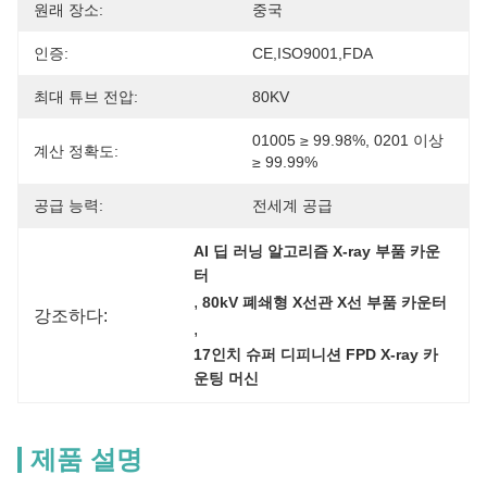
원래 장소:
중국
인증:
CE,ISO9001,FDA
최대 튜브 전압:
80KV
01005 ≥ 99.98%, 0201 이상 
계산 정확도:
≥ 99.99%
공급 능력:
전세계 공급
AI 딥 러닝 알고리즘 X-ray 부품 카운
터
, 
80kV 폐쇄형 X선관 X선 부품 카운터
강조하다:
, 
17인치 슈퍼 디피니션 FPD X-ray 카
운팅 머신
제품 설명