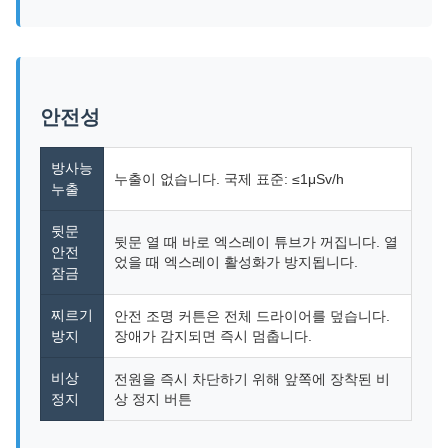
안전성
방사능
누출이 없습니다. 국제 표준: ≤1μSv/h
누출
뒷문
뒷문 열 때 바로 엑스레이 튜브가 꺼집니다. 열
안전
었을 때 엑스레이 활성화가 방지됩니다.
잠금
찌르기
안전 조명 커튼은 전체 드라이어를 덮습니다.
방지
장애가 감지되면 즉시 멈춥니다.
비상
전원을 즉시 차단하기 위해 앞쪽에 장착된 비
정지
상 정지 버튼