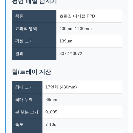
평면 패널 탐지기
종류
초화질 디지털 FPD
효과적 영역
430mm * 430mm
픽셀 크기
139μm
결의
3072 * 3072
릴/트레이 계산
최대 크기
17인치 (430mm)
최대 두께
88mm
분 부분 크기
01005
속도
7-10s