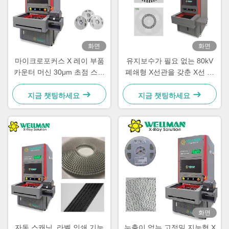
화면
화면
마이크로포커스 X 레이 부품
유지보수가 필요 없는 80kV
카운터 머신 30μm 초점 스팟
폐쇄형 X선관을 갖춘 X선 카
80kV 17" FPD
운터
지금 챗팅하세요
지금 챗팅하세요
화면
자동 스캐닝, 라벨 인쇄 기능
누출이 없는 고정밀 지능형 X