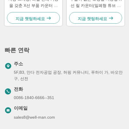
을 갖춘 X선 부품 카운터 및
선 릴 카운터(밀폐형 튜브 포
시스템과 연결됨
함)
지금 챗팅하세요
지금 챗팅하세요
빠른 연락
주소
5F,B3, 안다 전자공업 공장, 허핑 커뮤니티, 푸하이 가, 바오안
구, 선전
전화
0086-1840-6666--351
이메일
sales8@well-man.com