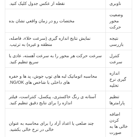
ناوبری
نقطه از عکس جدول کلیک کنید.
وضعیت
محور
مختصات رو در زمان واقعي نشان بده
حرکت
نتیجه
نمایش نتایج اندازه گیری (سرعت خلاء، فاصله،
بازرسی
منطقه و غیره) به ترتیب.
کنترل
سرعت حرکت هر محور را به سرعت آهسته، عادی یا
سرعت
سریع تنظیم کنید.
اندازه
محاسبه اتوماتیک لبه های توپ جوش، پد ها و حفره
گیری نرخ
های داخلی با شاخص های NG/OK.
تخلیه
تنظیم
آستانه ی رنگ خاکستری، پیکسل، کنتراست، فیلتر
پارامترها
اندازه را برای نتایج دقیق تنظیم کنید.
اضافه
کردن
چند ضلعی یا اعداد آزاد را برای محاسبه به عنوان
خالی ها به
خالی در نرخ خالی بکشید.
صورت