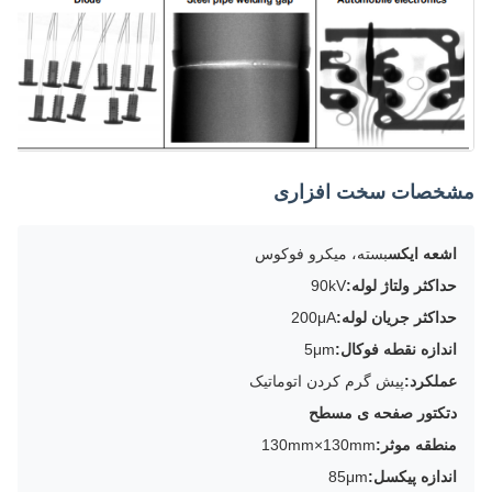
مشخصات سخت افزاری
اشعه ایکس
بسته، میکرو فوکوس
حداکثر ولتاژ لوله:
90kV
حداکثر جریان لوله:
200μA
اندازه نقطه فوکال:
5μm
عملکرد:
پیش گرم کردن اتوماتیک
دتکتور صفحه ی مسطح
منطقه موثر:
130mm×130mm
اندازه پیکسل:
85μm