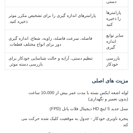
دستی
پارامترها
پارامترهای اندازه گیری را برای تشخیص مکرر موثر
را ذخیره
ذخیره کنید.
کنید
سایر توابع
فاصله، سرعت فاصله، زاویه، شعاع، اندازه گیری
اندازه
دور برای انواع مختلف قطعات.
گیری
بازرسی
تنظیم دستی، آرایه و حالت شناسایی خودکار برای
خودکار
بازرسی دسته موثر.
مزیت های اصلی
لوله اشعه ایکس بسته با مدت عمر بیش از 10،000 ساعت
(بدون تعمیر و نگهداری)
نسل جدید 5 اینچ HD دیجیتال فلات پانل (FPD)
پنجره ناوبری خودکار - جدول به موقعیت کلیک شده حرکت می
کند