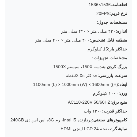
قطعنامه:
1536×1536
نرخ فریم:
20FPS
مشخصات جدول:
اندازه:
۴۲۰ میلی متر × ۴۲۰ میلی متر
منطقه قابل تشخیص:
۴۰۰ میلی متر × ۴۰۰ میلی متر
حداکثر بار:
15 کیلوگرم
مشخصات تجهیزات:
بزرگ کردن:
هندسه 150X، سیستم 1500X
سرعت بازرسی:
حداکثر 3.0s/نقطه
ابعاد:
1100mm (L) × 1000mm (W) × 1600mm ((H)
وزن:
۱۰۰۰ کیلوگرم
منبع برق:
AC110-220V 50/60HZ
حداکثر قدرت:
۱۳۰۰ وات
کامپیوترهای صنعتی:
پردازنده Intel I5، رم 8G، اس اس دی 240GB
نمایشگر:
صفحه LCD 24 اینچی HDMI