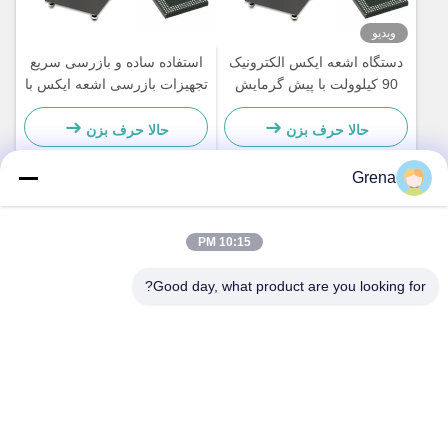
ویدیو
دستگاه اشعه ایکس الکترونیک
استفاده ساده و بازرسی سریع
90 کیلوولت با پیش گرمایش
تجهیزات بازرسی اشعه ایکس با
خودکار و پنجره ناوبری خودکار
130mm * 130mm منطقه موثر
برای پیدا کردن نقص های
حالا حرف بزن
حالا حرف بزن
الکترونیک
Grena
تماس سریع
10:15 PM
خطاب
Good day, what product are you looking for?
5F,B3, کارخانه صنعتی Anda Electronics، انجمن Heping، خیابان
Fuhai، منطقه Baoan، شنژن
تلفن
0086-1840-6666--351
نامه الکترونیکی