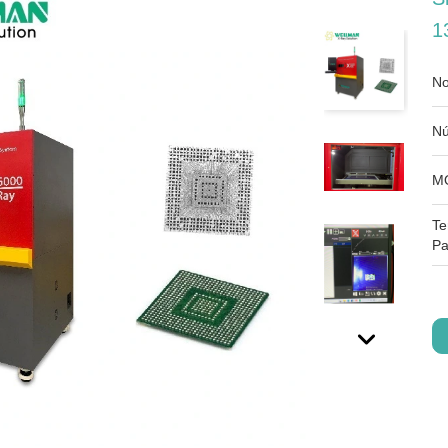
1
No
Nú
M
Te
Pa