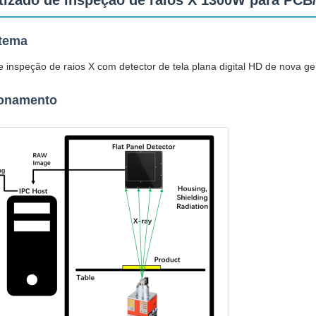
tizado de inspeção de raios X 1300W para PC
stema
 inspeção de raios X com detector de tela plana digital HD de nova g
ionamento