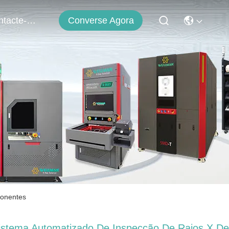
Converse Agora
Contacte-Nos
ponentes
istema Automatizado De Inspecção De Raios X De