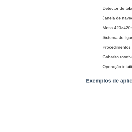
Detector de tel
Janela de naveg
Mesa 420×420m
Sistema de liga
Procedimentos d
Gabarito rotati
Operação intui
Exemplos de apli