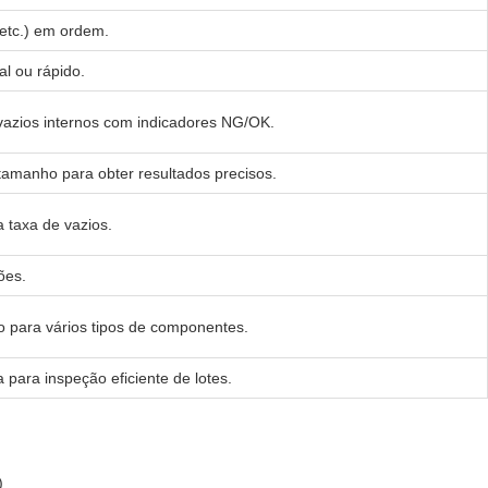
 etc.) em ordem.
l ou rápido.
vazios internos com indicadores NG/OK.
e tamanho para obter resultados precisos.
 taxa de vazios.
ões.
ro para vários tipos de componentes.
 para inspeção eficiente de lotes.
)