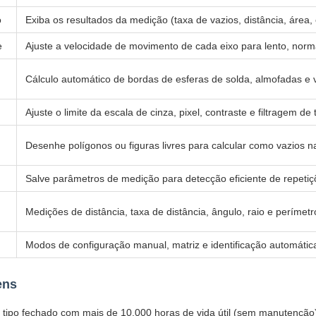
o
Exiba os resultados da medição (taxa de vazios, distância, área,
e
Ajuste a velocidade de movimento de cada eixo para lento, norma
Cálculo automático de bordas de esferas de solda, almofadas e 
Ajuste o limite da escala de cinza, pixel, contraste e filtragem d
Desenhe polígonos ou figuras livres para calcular como vazios na
Salve parâmetros de medição para detecção eficiente de repetiç
Medições de distância, taxa de distância, ângulo, raio e perímet
Modos de configuração manual, matriz e identificação automática
ens
 tipo fechado com mais de 10.000 horas de vida útil (sem manutenção