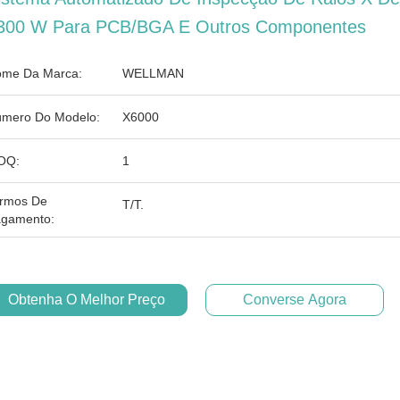
300 W Para PCB/BGA E Outros Componentes
me Da Marca:
WELLMAN
mero Do Modelo:
X6000
OQ:
1
rmos De
T/T.
gamento:
Obtenha O Melhor Preço
Converse Agora