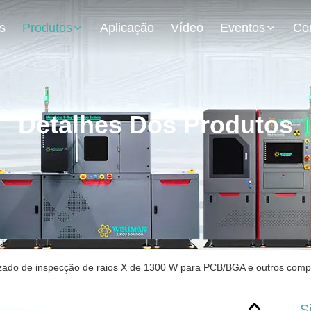
s
Produtos
Aplicação
Vídeo
Eventos
Detalhes Dos Produtos
zado de inspecção de raios X de 1300 W para PCB/BGA e outros com
S