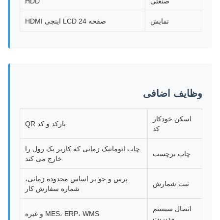
صنعتی
HDD
نمايش
صفحه LCD 24 اینچی HDMI
وظایف اضافی
اسکن خودکار
بارکد و کد QR
کد
چاپ اتوماتیک زمانی که کاربر یک رول را
چاپ برچسب
خارج می کند
پرس و جو بر اساس محدوده زمانی،
ثبت شمارش
شماره سفارش کار
اتصال سیستم
MES، ERP، WMS و غیره
مدیریت