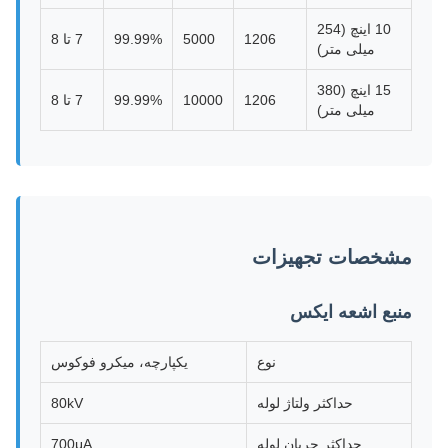
10 اینچ (254
1206
5000
99.99%
7 تا 8
میلی متر)
15 اینچ (380
1206
10000
99.99%
7 تا 8
میلی متر)
مشخصات تجهیزات
منبع اشعه ایکس
نوع
یکپارچه، میکرو فوکوس
حداکثر ولتاژ لوله
80kV
حداکثر جریان لوله
700μA