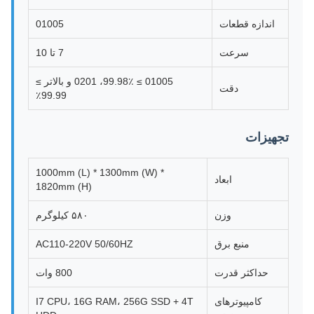
اندازه قطعات
01005
سرعت
7 تا 10
01005 ≥ 99.98٪، 0201 و بالاتر ≥
دقت
99.99٪
تجهیزات
1000mm (L) * 1300mm (W) *
ابعاد
1820mm (H)
وزن
۵۸۰ کیلوگرم
منبع برق
AC110-220V 50/60HZ
حداکثر قدرت
800 وات
کامپیوترهای
I7 CPU، 16G RAM، 256G SSD + 4T