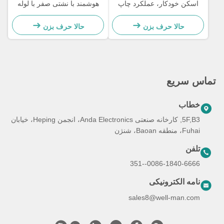
اسکن خودکار، عملکرد چاپ
هوشمند با نشتی صفر با لوله
لیبل و متصل به سیستم
نوع بسته
حالا حرف بزن
حالا حرف بزن
تماس سریع
خطاب
5F,B3, کارخانه صنعتی Anda Electronics، انجمن Heping، خیابان
Fuhai، منطقه Baoan، شنژن
تلفن
0086-1840-6666--351
نامه الکترونیکی
sales8@well-man.com