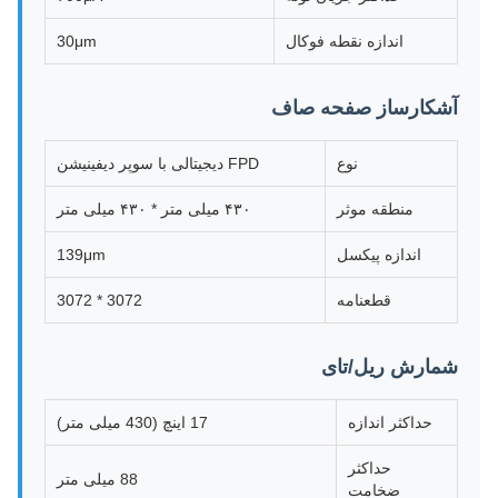
اندازه نقطه فوکال
30μm
آشکارساز صفحه صاف
نوع
FPD دیجیتالی با سوپر دیفینیشن
منطقه موثر
۴۳۰ میلی متر * ۴۳۰ میلی متر
اندازه پیکسل
139μm
قطعنامه
3072 * 3072
شمارش ریل/تای
حداکثر اندازه
17 اینچ (430 میلی متر)
حداکثر
88 میلی متر
ضخامت