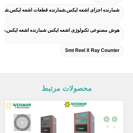
شمارنده اجزای اشعه ایکس,شمارنده قطعات اشعه ایکس,شمارنده
هوش مصنوعی تکنولوژی اشعه ایکس شمارنده اشعه ایکس,شمارنده اجزای SMT یکپارچه سازی پایگاه داده ابری,99.99% دقت ق
Smt Reel X Ray Counter
محصولات مرتبط