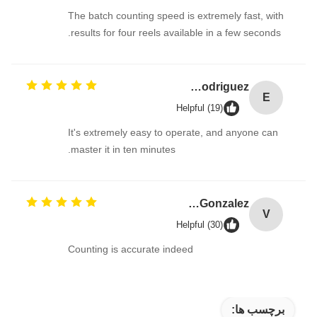
The batch counting speed is extremely fast, with
results for four reels available in a few seconds.
Ella Rodriguez
E
Helpful (19)
It's extremely easy to operate, and anyone can
master it in ten minutes.
Valeria Gonzalez
V
Helpful (30)
Counting is accurate indeed
برچسب ها: