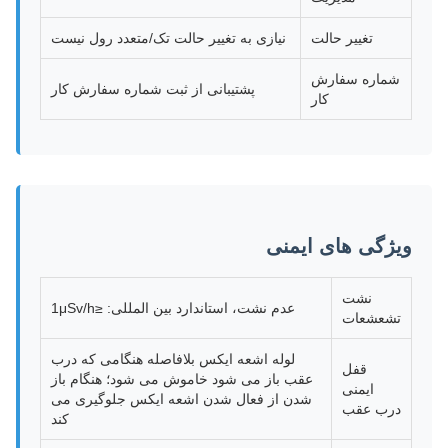
تغییر حالت
نیازی به تغییر حالت تک/متعدد رول نیست
شماره سفارش
پشتیبانی از ثبت شماره سفارش کار
کار
ویژگی های ایمنی
نشت
عدم نشت، استاندارد بین المللی: ≤1μSv/h
تشعشعات
لوله اشعه ایکس بلافاصله هنگامی که درب
قفل
عقب باز می شود خاموش می شود؛ هنگام باز
ایمنی
شدن از فعال شدن اشعه ایکس جلوگیری می
درب عقب
کند