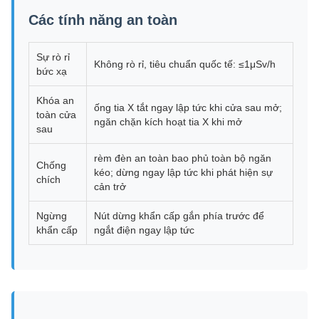
Các tính năng an toàn
Sự rò rỉ
Không rò rỉ, tiêu chuẩn quốc tế: ≤1μSv/h
bức xạ
Khóa an
ống tia X tắt ngay lập tức khi cửa sau mở;
toàn cửa
ngăn chặn kích hoạt tia X khi mở
sau
rèm đèn an toàn bao phủ toàn bộ ngăn
Chống
kéo; dừng ngay lập tức khi phát hiện sự
chích
cản trở
Ngừng
Nút dừng khẩn cấp gắn phía trước để
khẩn cấp
ngắt điện ngay lập tức