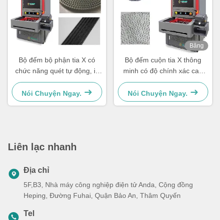
Băng
hình
Bộ đếm bộ phận tia X có
Bộ đếm cuộn tia X thông
chức năng quét tự động, in
minh có độ chính xác cao
nhãn và được kết nối với hệ
không rò rỉ với ống loại kín
thống
Nói Chuyện Ngay.
Nói Chuyện Ngay.
Liên lạc nhanh
Địa chỉ
5F,B3, Nhà máy công nghiệp điện tử Anda, Cộng đồng
Heping, Đường Fuhai, Quận Bảo An, Thâm Quyến
Tel