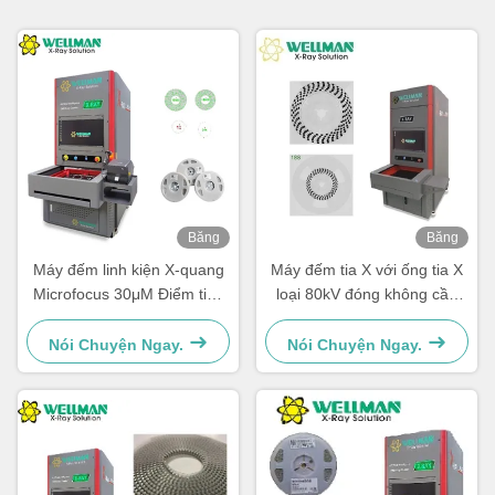
Băng
Băng
hình
hình
Máy đếm linh kiện X-quang
Máy đếm tia X với ống tia X
Microfocus 30μM Điểm tiêu
loại 80kV đóng không cần
cự 80kV 17" FPD
bảo trì
Nói Chuyện Ngay.
Nói Chuyện Ngay.