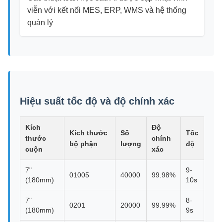
viễn với kết nối MES, ERP, WMS và hệ thống
quản lý
Hiệu suất tốc độ và độ chính xác
Kích
Độ
Kích thước
Số
Tốc
thước
chính
bộ phận
lượng
độ
cuộn
xác
7"
9-
01005
40000
99.98%
(180mm)
10s
7"
8-
0201
20000
99.99%
(180mm)
9s