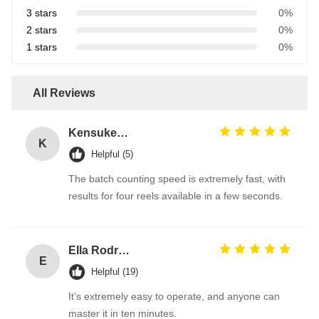
3 stars
0%
2 stars
0%
1 stars
0%
All Reviews
Kensuke Sato
K
Helpful (5)
The batch counting speed is extremely fast, with
results for four reels available in a few seconds.
Ella Rodriguez
E
Helpful (19)
It's extremely easy to operate, and anyone can
master it in ten minutes.