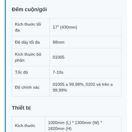
Đếm cuộn/gói
Kích thước tối
17" (430mm)
đa
Độ dày tối đa
88mm
Kích thước bộ
01005
phận
Tốc độ
7-10s
01005 ≥ 99,98%, 0201 và trên ≥
Độ chính xác
99,99%
Thiết bị
1000mm (L) * 1300mm (W) *
Kích thước
1820mm (H)