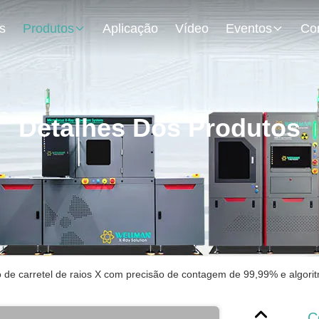
s
Produtos
Aplicação
Vídeo
Eventos
Detalhes Dos Produtos
 de carretel de raios X com precisão de contagem de 99,99% e algori
C