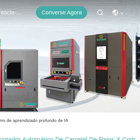
Converse Agora
Contacte-Nos
tmo de aprendizado profundo de IA
ontador Automático De Carretel De Raios X Com