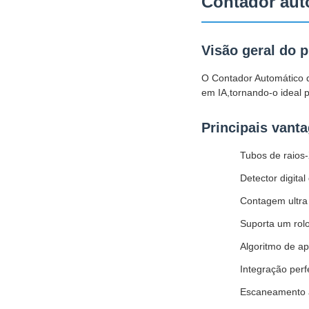
Contador aut
Visão geral do 
O Contador Automático d
em IA,tornando-o ideal 
Principais vant
Tubos de raios
Detector digita
Contagem ultra
Suporta um rol
Algoritmo de ap
Integração per
Escaneamento a