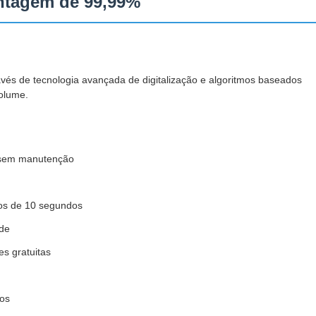
ontagem de 99,99%
és de tecnologia avançada de digitalização e algoritmos baseados
olume.
o sem manutenção
os de 10 segundos
ade
s gratuitas
los