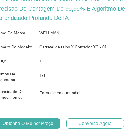
recisão De Contagem De 99,99% E Algoritmo De
prendizado Profundo De IA
me Da Marca:
WELLMAN
mero Do Modelo:
Carretel de raios X Contador XC - 01
OQ:
1
rmos De
T/T
gamento:
pacidade De
Fornecimento mundial
rnecimento:
Obtenha O Melhor Preço
Converse Agora