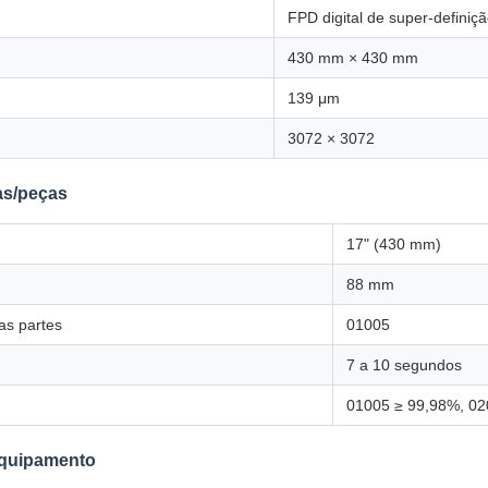
FPD digital de super-definiç
430 mm × 430 mm
139 μm
3072 × 3072
as/peças
17" (430 mm)
88 mm
s partes
01005
7 a 10 segundos
01005 ≥ 99,98%, 02
equipamento