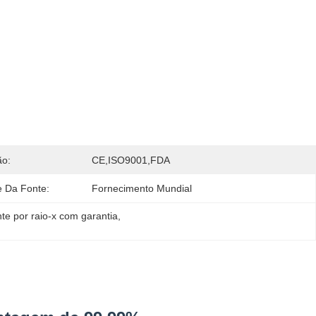
ão:
CE,ISO9001,FDA
e Da Fonte:
Fornecimento Mundial
nte por raio-x com garantia
, 