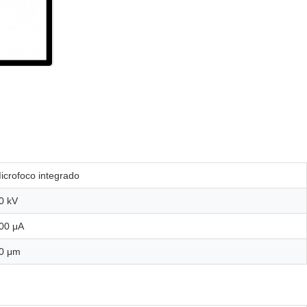
icrofoco integrado
0 kV
00 μA
0 μm