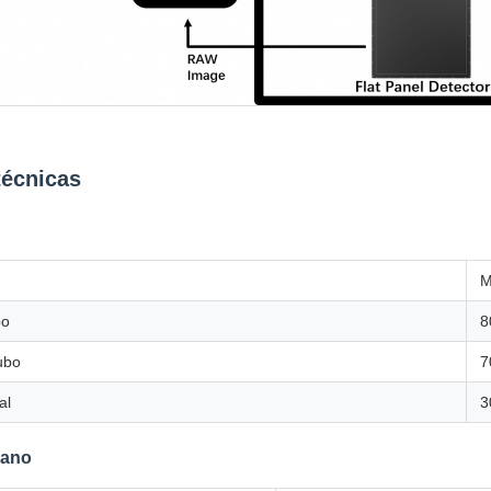
técnicas
M
bo
8
ubo
7
al
3
lano