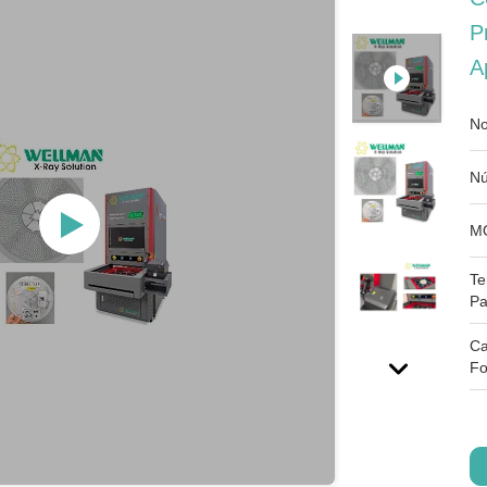
P
A
No
Nú
M
Te
Pa
Ca
Fo