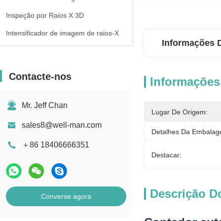
Inspeção por Raios X 3D
Intensificador de imagem de raios-X
Informações 
Contacte-nos
Informações
Mr. Jeff Chan
Lugar De Origem:
sales8@well-man.com
Detalhes Da Embalag
＋86 18406666351
Destacar:
Descrição D
Converse agora