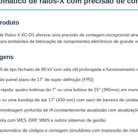
omático de raios-X com precisão de c
produto
e Raios X XC-O1 oferece uma precisão de contagem excepcional atrav
para ambientes de fabricação de componentes eletrônicos de grande v
agens
-X de tipo fechado de 80 kV com vida útil prolongada e funcionament
l de painel plano de 17" de super definição (FPD)
 rápida: quatro bobinas de 7" ou uma bobina de 15" (380mm) em men
o ou uma bandeja de até 17" (430 mm) com saco de barreira de umid
rendizagem profunda de IA constantemente atualizado com atualizaçõe
feita com MES, ERP, WMS e outros sistemas de gestão
utomático de códigos e contagem simultânea com impressão de rótu