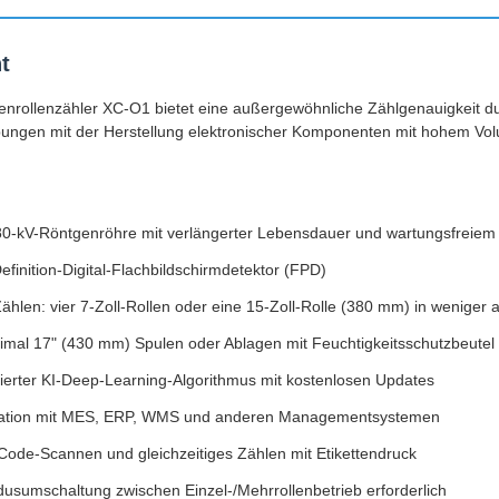
t
nrollenzähler XC-O1 bietet eine außergewöhnliche Zählgenauigkeit durc
ebungen mit der Herstellung elektronischer Komponenten mit hohem Vo
0-kV-Röntgenröhre mit verlängerter Lebensdauer und wartungsfreiem 
efinition-Digital-Flachbildschirmdetektor (FPD)
Zählen: vier 7-Zoll-Rollen oder eine 15-Zoll-Rolle (380 mm) in weniger
imal 17" (430 mm) Spulen oder Ablagen mit Feuchtigkeitsschutzbeutel
sierter KI-Deep-Learning-Algorithmus mit kostenlosen Updates
gration mit MES, ERP, WMS und anderen Managementsystemen
Code-Scannen und gleichzeitiges Zählen mit Etikettendruck
dusumschaltung zwischen Einzel-/Mehrrollenbetrieb erforderlich