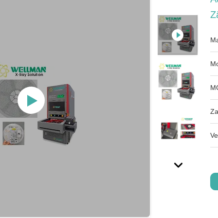
Z
Ma
Mo
M
Za
Ve