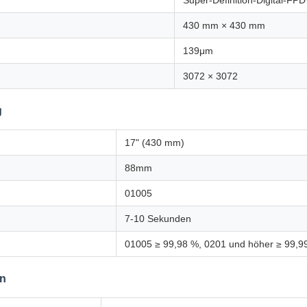
Super-Definition-Digital-FPD
430 mm × 430 mm
139μm
3072 × 3072
g
17" (430 mm)
88mm
01005
7-10 Sekunden
01005 ≥ 99,98 %, 0201 und höher ≥ 99,9
en