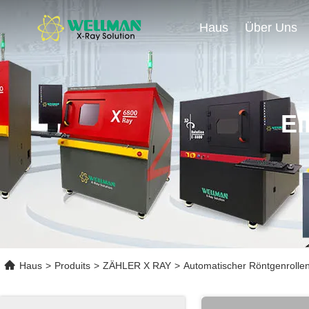
Haus
Über Uns
Ei
Haus
>
Produits
>
ZÄHLER X RAY
>
Automatischer Röntgenrollen