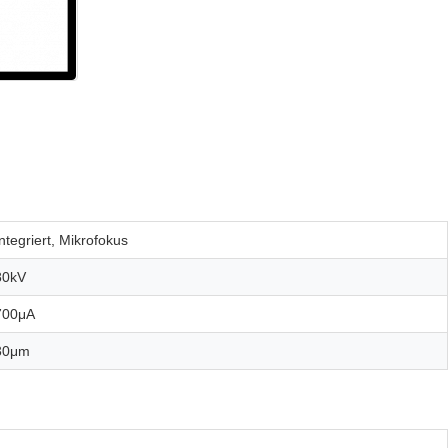
Integriert, Mikrofokus
80kV
700μA
30μm