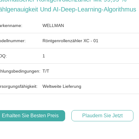
ählgenauigkeit Und AI-Deep-Learning-Algorithmus
rkenname:
WELLMAN
dellnummer:
Röntgenrollenzähler XC - 01
OQ:
1
hlungsbedingungen:
T/T
rsorgungsfähigkeit:
Weltweite Lieferung
Erhalten Sie Besten Preis
Plaudern Sie Jetzt