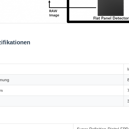
ifikationen
nnung
om