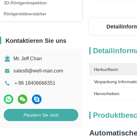
3D-Röntgeninspektion
Röntgenbildverstärker
Detailinfor
Kontaktieren Sie uns
Detailinform
Mr. Jeff Chan
Herkunftsort:
sales8@well-man.com
Verpackung Informati
＋86 18406666351
Hervorheben:
Produktbes
Plaudern Sie Jetzt
Automatisches