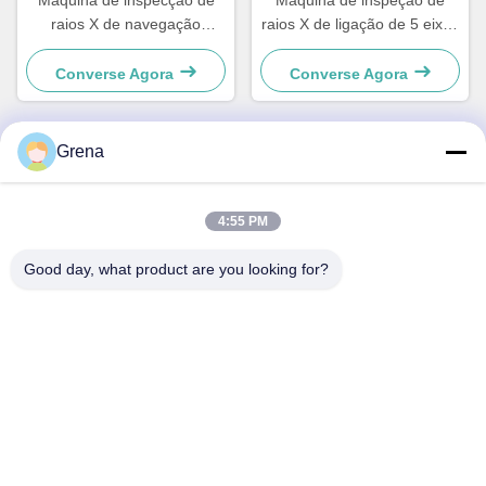
raios X de navegação
raios X de ligação de 5 eixos
automática Controle de
de inspeção rápida de lote
qualidade de PCB de alta
Semicondutor
Converse Agora
Converse Agora
eficiência
Grena
Contato Rápido
4:55 PM
Endereço
Good day, what product are you looking for?
5F,B3, Fábrica Industrial de Eletrônicos Anda, Comunidade
Heping, Rua Fuhai, Distrito de Baoan, Shenzhen
Telefone
0086-1840-6666--351
E-mail
sales8@well-man.com