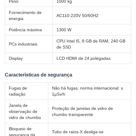
Peso
1000 kg
Fornecimento de
AC110-220V 50/60HZ
energia
Potência máxima
1300 W
CPU Intel I5, 8 GB de RAM, 240 GB
PCs industriais
de SSD
Display
LCD HDMI de 24 polegadas
Características de segurança
Fugas de
Não há fugas, norma internacional: ≤
radiação
1μSv/h
Janela de
Proteção de janelas de vidro de
observação de
chumbo transparente
vidro de chumbo
Bloqueio de
Tubo de raios-X desliga-se
segurança da