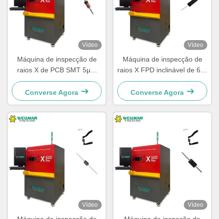
Vídeo
Vídeo
Máquina de inspecção de
Máquina de inspecção de
raios X de PCB SMT 5μm
raios X FPD inclinável de 60°
Microfoco de defeito rápido
Análise do vazio da solda
de inspecção de IC LED
BGA
Converse Agora
Converse Agora
Vídeo
Vídeo
Máquina de inspecção de
Máquina de inspeção de