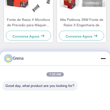
Fonte de Raios X Microfoco
Alta Potência 39W Fonte de
de Precisão para Máquinas
Raios X Engenharia de
de Inspeção por Raios X em
Precisão Hamamatsu
Linha
L9181-05
Converse Agora
Converse Agora
Grena
Contato Rápido
Endereço
7:20 AM
5F,B3, Fábrica Industrial de Eletrônicos Anda, Comunidade
Good day, what product are you looking for?
Heping, Rua Fuhai, Distrito de Baoan, Shenzhen
Telefone
0086-1840-6666--351