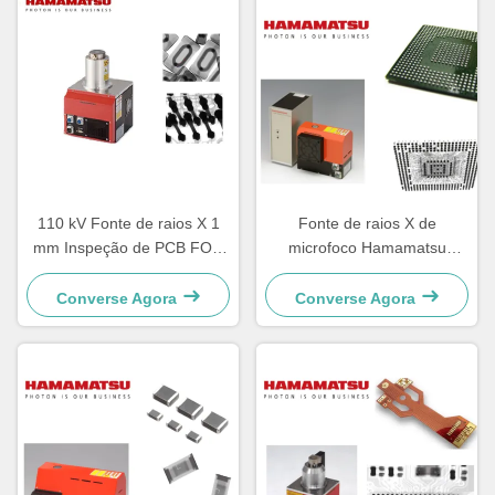
110 kV Fonte de raios X 1
Fonte de raios X de
mm Inspeção de PCB FOD
microfoco Hamamatsu
curto
L10951 50W Alta
Estabilidade Durável
Converse Agora
Converse Agora