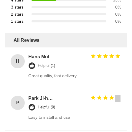
3 stars
0%
2 stars
0%
1 stars
0%
All Reviews
Hans Müller
H
Helpful (1)
Great quality, fast delivery
Park Ji-hoon
P
Helpful (9)
Easy to install and use