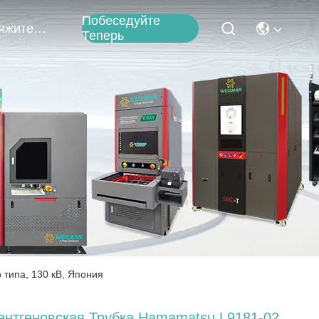
Побеседуйте
Свяжитесь С Нами
Теперь
 типа, 130 кВ, Япония
ентгеновская Трубка Hamamatsu L9181-02