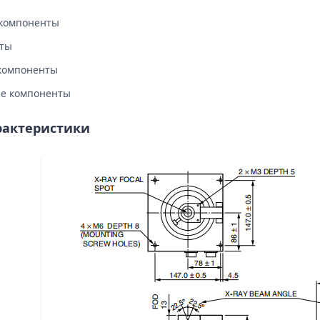
компоненты
аты
компоненты
е компоненты
рактеристики