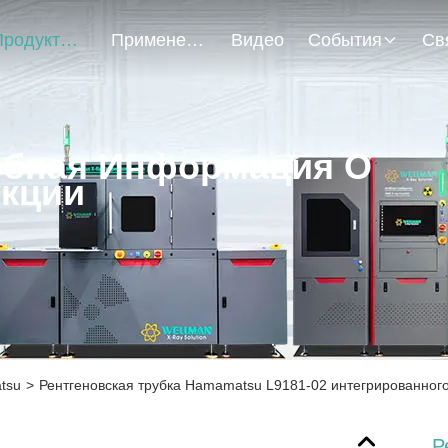
Продукты
Применение
Видео
События
бная Информация О
кции
tsu
>
Рентгеновская трубка Hamamatsu L9181-02 интегрированного
Р