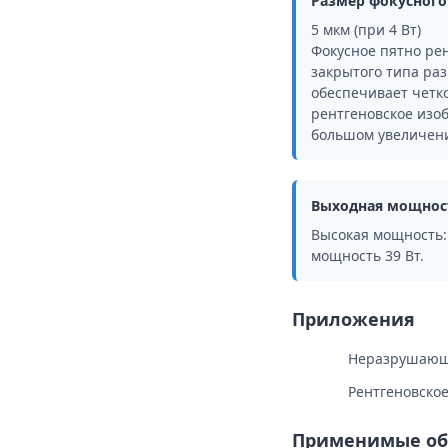
Размер фокусного
5 мкм (при 4 Вт)
Фокусное пятно ре
закрытого типа ра
обеспечивает четко
рентгеновское изо
большом увеличен
Выходная мощнос
Высокая мощность:
мощность 39 Вт.
Приложения
Неразрушающ
Рентгеновско
Применимые об