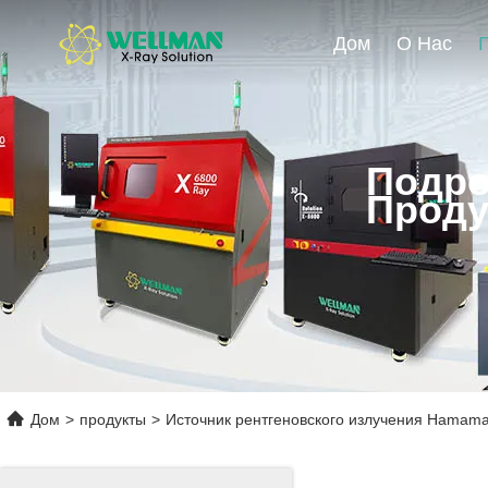
Дом
О Нас
Подро
Проду
Дом
>
продукты
>
Источник рентгеновского излучения Hamama