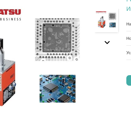
И
На
Но
Ус