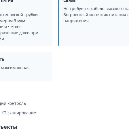
 пятна
Связь
Не требуется кабель высокого 
нтгеновской трубки
Встроенный источник питания 
змером 5 мкм
напряжения
е и четкое
бражение даже при
ии.
ть
 максимальная
ий контроль
е КТ сканирование
ъекты