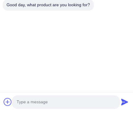
Good day, what product are you looking for?
Rating Snapshot
The following is the distribution of all ratings
5 stars
67%
4 stars
33%
3 stars
0%
2 stars
0%
1 stars
0%
All Reviews
Felipe Silva
F
Helpful (2)
The equipment has excellent stability, running