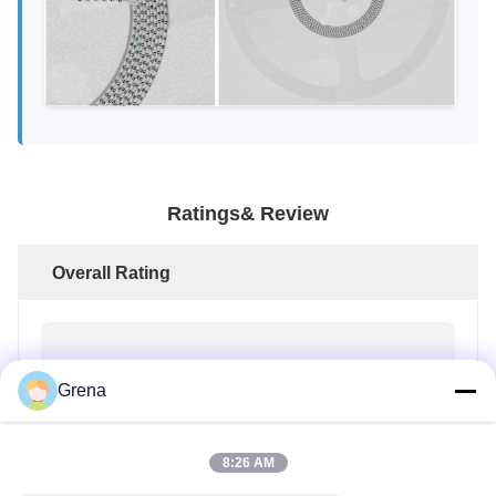
Ratings& Review
Overall Rating
4.7
Grena
Based on 50 reviews for this supplier
8:26 AM
Write A Review