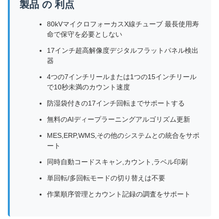
製品 の 利点
80kVマイクロフォーカスX線チューブ 最長使用寿
命で保守を必要としない
17インチ超高解像度デジタルフラットパネル検出
器
4つの7インチリールまたは1つの15インチリール
で10秒未満のカウント速度
防湿袋付きの17インチ回転までサポートする
無料のAIディープラーニングアルゴリズム更新
MES,ERP,WMS,その他のシステムとの統合をサポ
ート
同時自動コードスキャン,カウント,ラベル印刷
単回転/多回転モードの切り替えは不要
作業順序管理とカウント記録の調査をサポート