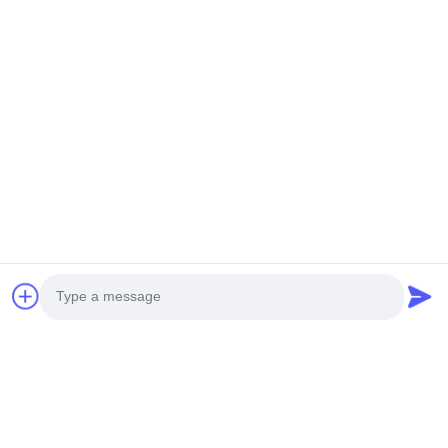
札:
X光線の構成のカウンター
X線部品カウンター
SMTリールX線カウンター
関連製品
Photo