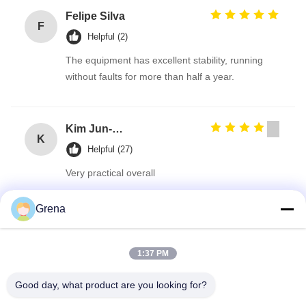
Felipe Silva
F
Helpful (2)
The equipment has excellent stability, running
without faults for more than half a year.
Kim Jun-myeon
K
Helpful (27)
Very practical overall
Grena
Olivia Taylor
O
Helpful (31)
1:37 PM
easy to use!
Good day, what product are you looking for?