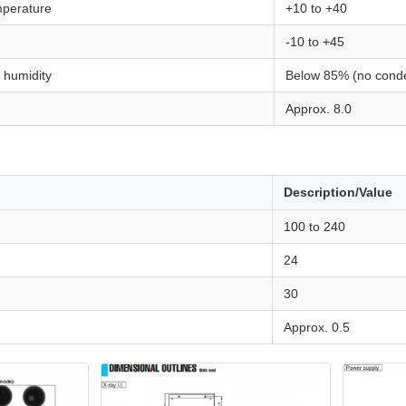
mperature
+10 to +40
-10 to +45
 humidity
Below 85% (no conde
Approx. 8.0
Description/Value
100 to 240
24
30
Approx. 0.5