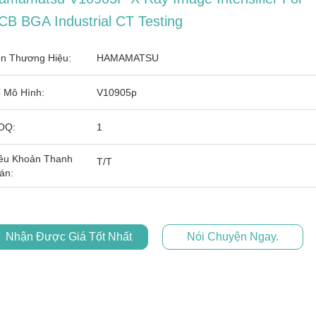
CB BGA Industrial CT Testing
n Thương Hiệu:
HAMAMATSU
 Mô Hình:
V10905p
OQ:
1
ều Khoản Thanh
T/T
án:
Nhận Được Giá Tốt Nhất
Nói Chuyện Ngay.