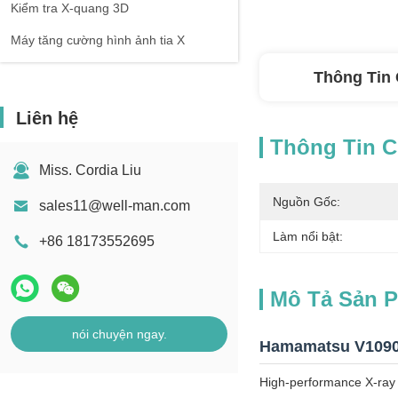
Kiểm tra X-quang 3D
Máy tăng cường hình ảnh tia X
Thông Tin 
Liên hệ
Thông Tin Ch
Miss. Cordia Liu
Nguồn Gốc:
sales11@well-man.com
Làm nổi bật:
+86 18173552695
Mô Tả Sản 
nói chuyện ngay.
Hamamatsu V10905
High-performance X-ray i