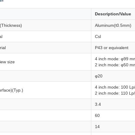
Description/Value
 (Thickness)
Aluminum(t0.5mm)
al
Csl
ial
P43 or equivalent
4 inch mode: φ99 m
view size
2 inch mode: φ50 m
φ20
4 inch mode: 100 Lp
urface)(Typ.)
2 inch mode: 110 Lp
3.4
60
14