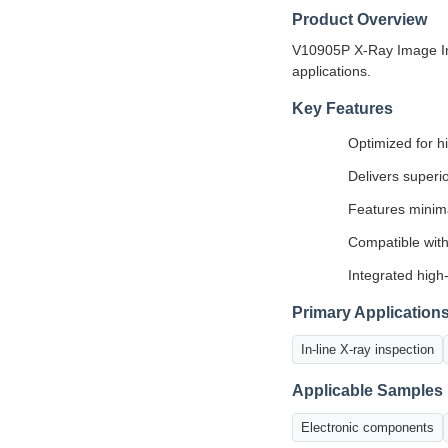
Product Overview
V10905P X-Ray Image Inte
applications.
Key Features
Optimized for h
Delivers superi
Features minima
Compatible with
Integrated high
Primary Application
In-line X-ray inspection
Applicable Samples
Electronic components