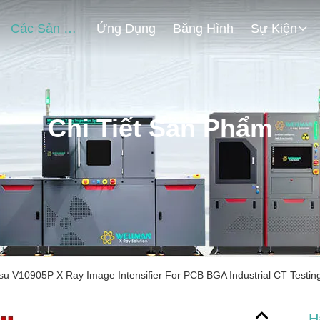
Các Sản Phẩm
Ứng Dụng
Băng Hình
Sự Kiện
Chi Tiết Sản Phẩm
 V10905P X Ray Image Intensifier For PCB BGA Industrial CT Testin
H