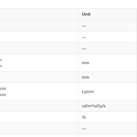
Unit
—
—
—
m
mm
m
mm
/cm
Lp/cm
/cm
cd/m²/uGy/s
%
—