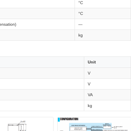
°C
°C
nsation)
—
kg
Unit
V
V
VA
kg