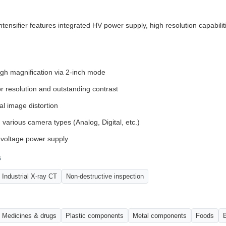
nsifier features integrated HV power supply, high resolution capabiliti
igh magnification via 2-inch mode
or resolution and outstanding contrast
l image distortion
 various camera types (Analog, Digital, etc.)
-voltage power supply
s
Industrial X-ray CT
Non-destructive inspection
Medicines & drugs
Plastic components
Metal components
Foods