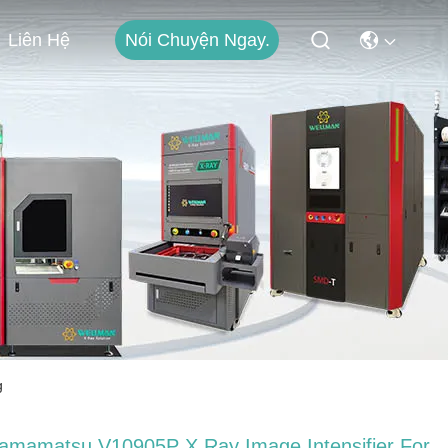
Nói Chuyện Ngay.
Liên Hệ
g
amamatsu V10905P X Ray Image Intensifier For