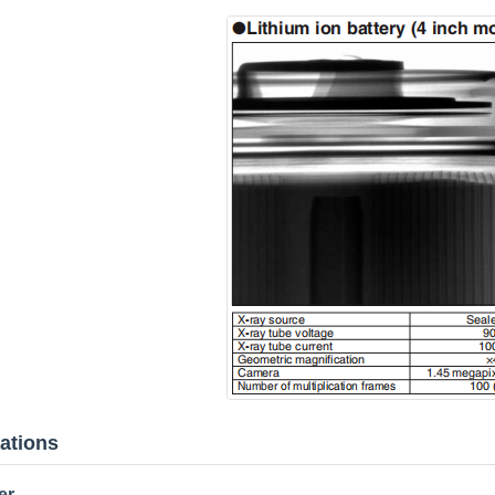
cations
er