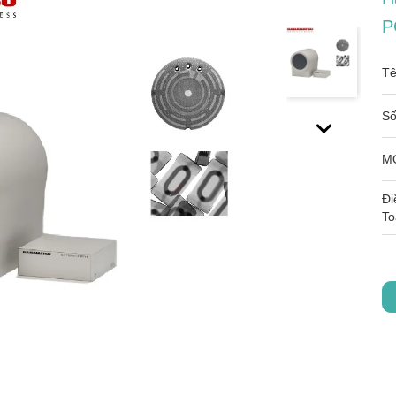
P
Tê
Số
M
Đi
To