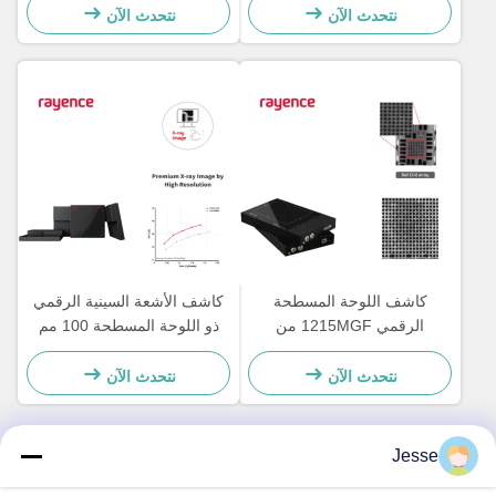
بالتصوير المقطعي
نتحدث الآن
نتحدث الآن
كاشف اللوحة المسطحة
كاشف الأشعة السينية الرقمي
الرقمي 1215MGF من
ذو اللوحة المسطحة 100 مم
Industrial Rayence للتصوير
40-160 كيلو فولت راينس
بالأشعة السينية على الخط
ميداس 2121
نتحدث الآن
نتحدث الآن
Jesse