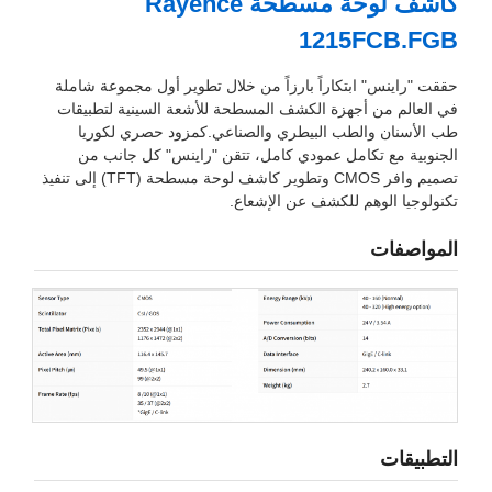
كاشف لوحة مسطحة Rayence
1215FCB.FGB
حققت "راينس" ابتكاراً بارزاً من خلال تطوير أول مجموعة شاملة
في العالم من أجهزة الكشف المسطحة للأشعة السينية لتطبيقات
طب الأسنان والطب البيطري والصناعي.كمزود حصري لكوريا
الجنوبية مع تكامل عمودي كامل، تتقن "راينس" كل جانب من
تصميم وافر CMOS وتطوير كاشف لوحة مسطحة (TFT) إلى تنفيذ
تكنولوجيا الوهم للكشف عن الإشعاع.
المواصفات
التطبيقات