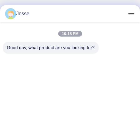
Jesse
Contatto rapido
10:18 PM
Indirizzo
Good day, what product are you looking for?
5F,B3, Fabbrica Industriale Anda Electronics, Comunità
Heping, Via Fuhai, Distretto di Baoan, Shenzhen
Tel
0086-1840-6666--351
E-mail
sales8@well-man.com
Informativa sulla privacy
|
Mappa del sito
| La Cina va bene.
Qualità CONTATORE DI X RAY Fornitore. 2025-2026