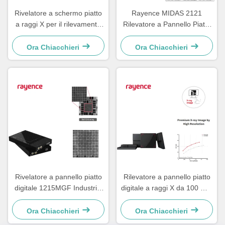
Rivelatore a schermo piatto
Rayence MIDAS 2121
a raggi X per il rilevamento
Rilevatore a Pannello Piatto
delle radiazioni Rayence
a Raggi X per Ispezione
0712FCA.FGA
Industriale CT
Ora Chiacchieri
Ora Chiacchieri
Rivelatore a pannello piatto
Rilevatore a pannello piatto
digitale 1215MGF Industrial
digitale a raggi X da 100 mm
Rayence per imaging a raggi
40-160 kVp Rayence MIDAS
X in linea
2121
Ora Chiacchieri
Ora Chiacchieri