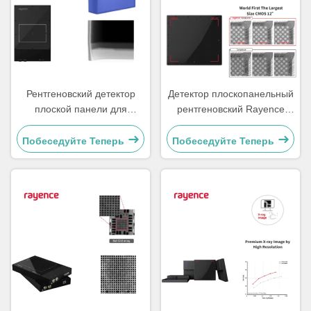
Рентгеновский детектор
Детектор плоскопанельный
плоской панели для
рентгеновский Rayence
обнаружения излучения
MIDAS 2121 для
Rayence 0712FCA.FGA
промышленного контроля
Побеседуйте Теперь
Побеседуйте Теперь
КТ