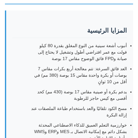
المزايا الرئيسية
أنبوب أشعة سينية من النوع المغلق بقدرة 80 كيلو
فولت مع عمر افتراضي أطول وتشغيل لا يحتاج إلى
صيانة وFPD فائق الوضوح مقاس 17 بوصة
العد فائق السرعة: تتم معالجة أربع بكرات مقاس 7
بوصات أو بكرة واحدة مقاس 15 بوصة (380 مم) في
أقل من 10 ثوانٍ
يدعم بكرة أو صينية مقاس 17 بوصة (430 مم) كحد
أقصى مع كيس حاجز للرطوبة
مسح الكود تلقائيًا والعد باستخدام طباعة الملصقات عند
إزالة البكرة
خوارزمية التعلم العميق للذكاء الاصطناعي المحدثة
بشكل دائم مع إمكانية الاتصال بـ MES وERP وWMS