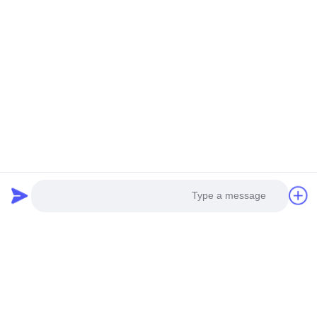
All Reviews
Marcelo Silva
M
Helpful (11)
the counting speed fully keeps up with our mass
production rhythm!
Liam Wilson
L
Helpful (29)
The counting data can be directly connected to
our material system, and the inventory error rate
is almost zero!
Photo
Video Call