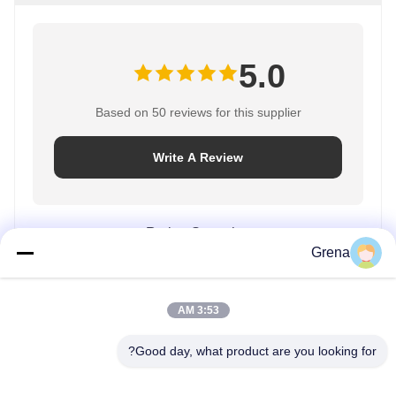
5.0
Based on 50 reviews for this supplier
Write A Review
Rating Snapshot
Grena
The following is the distribution of all ratings
100%
5 stars
3:53 AM
0%
4 stars
0%
3 stars
Good day, what product are you looking for?
0%
2 stars
0%
1 stars