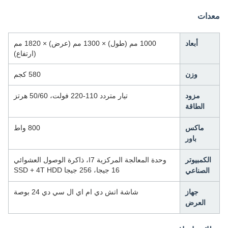
معدات
أبعاد
1000 مم (طول) × 1300 مم (عرض) × 1820 مم
(ارتفاع)
وزن
580 كجم
مزود
تيار متردد 110-220 فولت، 50/60 هرتز
الطاقة
ماكس
800 واط
باور
الكمبيوتر
وحدة المعالجة المركزية I7، ذاكرة الوصول العشوائي
16 جيجا، 256 جيجا SSD + 4T HDD
الصناعي
جهاز
شاشة اتش دي ام اي ال سي دي 24 بوصة
العرض