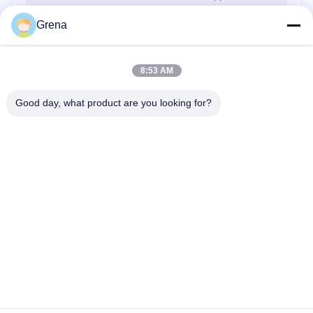
Grena
Write A Review
8:53 AM
Rating Snapshot
Good day, what product are you looking for?
The following is the distribution of all ratings
5 stars
100%
4 stars
0%
3 stars
0%
2 stars
0%
1 stars
0%
All Reviews
Marcelo Silva
M