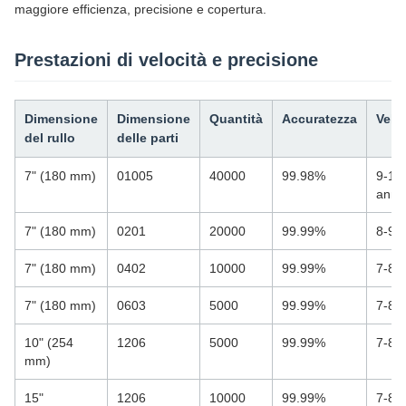
maggiore efficienza, precisione e copertura.
Prestazioni di velocità e precisione
Dimensione
Dimensione
Quantità
Accuratezza
Velo
del rullo
delle parti
7" (180 mm)
01005
40000
99.98%
9-10
anni
7" (180 mm)
0201
20000
99.99%
8-9s
7" (180 mm)
0402
10000
99.99%
7-8 a
7" (180 mm)
0603
5000
99.99%
7-8 a
10" (254
1206
5000
99.99%
7-8 a
mm)
15"
1206
10000
99.99%
7-8 a