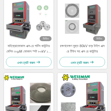
ভিডিও
ভিডিও
মাইক্রোফোকাস এক্স-রে পার্টস কাউন্টার
রক্ষণাবেক্ষণ মুক্ত 80kV বন্ধ টাইপ এক্স
মেশিন ৩০μM ফোকাল স্পট ৮০kV ১৭"
রে টিউব সহ এক্স রে কাউন্টার
FPD
এখন চ্যাট করুন
এখন চ্যাট করুন