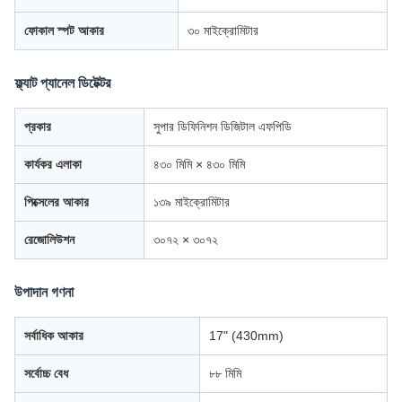
ফোকাল স্পট আকার
৩০ মাইক্রোমিটার
ফ্ল্যাট প্যানেল ডিটেক্টর
প্রকার
সুপার ডিফিনিশন ডিজিটাল এফপিডি
কার্যকর এলাকা
৪৩০ মিমি × ৪৩০ মিমি
পিক্সেলের আকার
১৩৯ মাইক্রোমিটার
রেজোলিউশন
৩০৭২ × ৩০৭২
উপাদান গণনা
সর্বাধিক আকার
17" (430mm)
সর্বোচ্চ বেধ
৮৮ মিমি