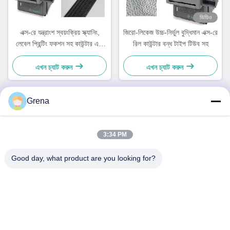
ভিডিও
এক্স-রে যন্ত্রাংশ স্বয়ংক্রিয় স্ক্যানিং,
জিরো-লিকেজ উচ্চ-নির্ভুল বুদ্ধিমান এক্স-রে
লেবেল প্রিন্টিং ফকশন সহ কাউন্টার এবং
রিল কাউন্টার বন্ধ টাইপ টিউব সহ
সিস্টেমের সাথে সংযুক্ত
এখন চ্যাট করুন
এখন চ্যাট করুন
Grena
দ্রুত যোগাযোগ
3:34 PM
ঠিকানা
Good day, what product are you looking for?
5F,B3, আন্ডা ইলেকট্রনিক্স ইন্ডাস্ট্রিয়াল ফ্যাক্টরি, হোপিং কমিউনিটি, ফুহাই স্ট্রিট,
বাওআন জেলা, শেনজেন
টেলি
0086-1840-6666--351
ই-মেইল