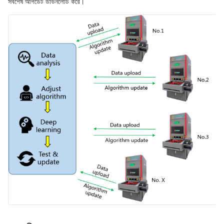
সর্বশেষ আপডেট ডাউনলোড করে।