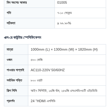
মিন অংশের আকার
01005
গতি
৭-১০ সেকেন্ড
সঠিকতা
≥ ৯৯.৯৮%
এক্স-রে কাউন্টার স্পেসিফিকেশন
মাত্রা
1000mm (L) × 1300mm (W) × 1820mm (H)
ওজন
৫৮০ কেজি
পাওয়ার সাপ্লাই
AC110-220V 50/60HZ
সর্বাধিক শক্তি
৮০০ ওয়াট
শিল্প পিসি
আই৭ সিপিইউ, ১৬জি র্যাম, ২৫৬জি এসএসডি+৪টি এইচডিডি
প্রদর্শন
24 "HDMI এলসিডি