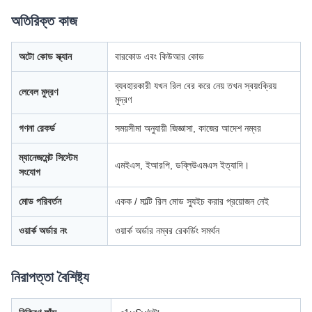
অতিরিক্ত কাজ
অটো কোড স্ক্যান
বারকোড এবং কিউআর কোড
ব্যবহারকারী যখন রিল বের করে নেয় তখন স্বয়ংক্রিয়
লেবেল মুদ্রণ
মুদ্রণ
গণনা রেকর্ড
সময়সীমা অনুযায়ী জিজ্ঞাসা, কাজের আদেশ নম্বর
ম্যানেজমেন্ট সিস্টেম
এমইএস, ইআরপি, ডব্লিউএমএস ইত্যাদি।
সংযোগ
মোড পরিবর্তন
একক / মাল্টি রিল মোড স্যুইচ করার প্রয়োজন নেই
ওয়ার্ক অর্ডার নং
ওয়ার্ক অর্ডার নম্বর রেকর্ডিং সমর্থন
নিরাপত্তা বৈশিষ্ট্য