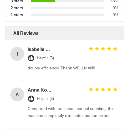
3 stars
33%
2 stars
0%
1 stars
0%
All Reviews
Isabelle Lemer
I
Helpful (5)
double efficiency! Thank WELLMAN!!
Anna Kovács
A
Helpful (5)
Compared with traditional manual counting, this
machine completely eliminates human errors.