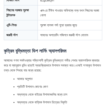
বিকিরণ ফাঁস
≤1μSv/ঘন্টা
পিছনের দরজার সুরক্ষা
এক্স-রে টিউব পাওয়ার অবিলম্বে বন্ধ যখন পিছনের দরজা
ইন্টারলক
খোলা
এন্টি-পিনচ
সুরক্ষা হালকা পর্দা পুরো ড্রয়ার জুড়ে
জরুরী স্টপ
সামনের অপারেটিং পজিশনে জরুরী স্টপ বোতাম
কৃত্রিম বুদ্ধিমত্তা ডিপ লার্নিং অ্যালগরিদম
আমাদের গণনা সফটওয়্যার শক্তিশালী কৃত্রিম বুদ্ধিমত্তা গভীর শেখার অ্যালগরিদম ব্যবহার
করে যা ম্যানুয়াল বন্ডিং ছাড়াই স্বয়ংক্রিয়ভাবে উপাদান সনাক্ত করে।এআই গণনাকৃত উপাদান
তথ্য থেকে শিখছে যার মধ্যে রয়েছে:
আকার অনুপাত
প্রতিটি উপাদান কোণের কোণ
অভ্যন্তর থেকে বাইরের উপাদানগুলির মধ্যে ঢাল
অভ্যন্তর থেকে বাহ্যিক উপাদান চিত্রের বিকৃতি