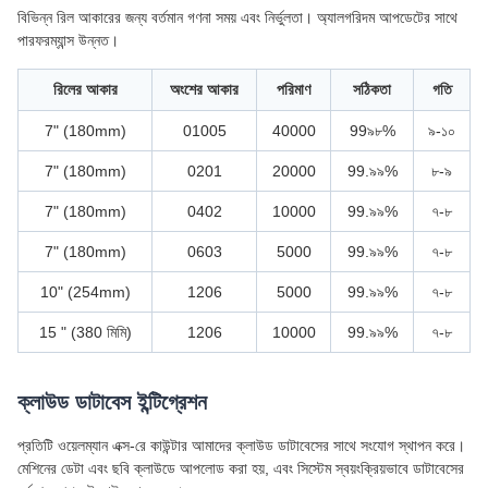
বিভিন্ন রিল আকারের জন্য বর্তমান গণনা সময় এবং নির্ভুলতা। অ্যালগরিদম আপডেটের সাথে
পারফরম্যান্স উন্নত।
রিলের আকার
অংশের আকার
পরিমাণ
সঠিকতা
গতি
7" (180mm)
01005
40000
99৯৮%
৯-১০
7" (180mm)
0201
20000
99.৯৯%
৮-৯
7" (180mm)
0402
10000
99.৯৯%
৭-৮
7" (180mm)
0603
5000
99.৯৯%
৭-৮
10" (254mm)
1206
5000
99.৯৯%
৭-৮
15 " (380 মিমি)
1206
10000
99.৯৯%
৭-৮
ক্লাউড ডাটাবেস ইন্টিগ্রেশন
প্রতিটি ওয়েলম্যান এক্স-রে কাউন্টার আমাদের ক্লাউড ডাটাবেসের সাথে সংযোগ স্থাপন করে।
মেশিনের ডেটা এবং ছবি ক্লাউডে আপলোড করা হয়, এবং সিস্টেম স্বয়ংক্রিয়ভাবে ডাটাবেসের