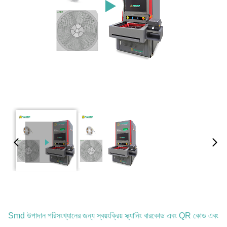
Smd উপাদান পরিসংখ্যানের জন্য স্বয়ংক্রিয় স্ক্যানিং বারকোড এবং QR কোড এবং