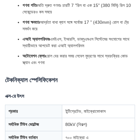
গণনা গতিঃ
অতি দ্রুত গণনাঃ চারটি 7 "রিল বা এক 15" (380 মিমি) রিল 10
সেকেন্ডেরও কম সময়ে
গণনা ক্ষমতাঃ
আর্দ্রতা বাধা ব্যাগ সঙ্গে সর্বোচ্চ 17 " (430mm) রোল বা ট্রে
সমর্থন করে
এআই অ্যালগরিদমঃ
এমইএস, ইআরপি, ডাব্লুএমএস সিস্টেমের সংযোগের সাথে
স্থায়ীভাবে আপডেট করা এআই অ্যালগরিদম
অটোমেশন ফ্লোঃ
রোল বের করার সময় লেবেল মুদ্রণের সাথে স্বয়ংক্রিয় কোড
স্ক্যান এবং গণনা
টেকনিক্যাল স্পেসিফিকেশন
এক্স-রে উৎস
প্রকার
ইন্টিগ্রেটেড, মাইক্রোফোকাস
সর্বাধিক টিউব ভোল্টেজ
80kV (বিকল্প)
সর্বাধিক টিউব বর্তমান
৭০০ মাইক্রো এ