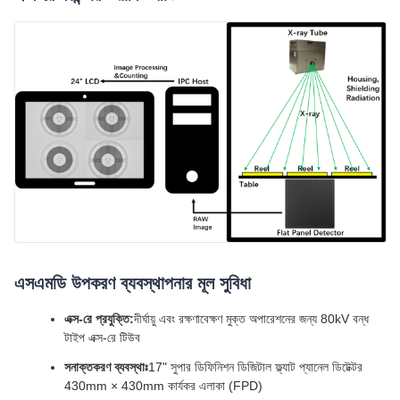
এসএমডি উপকরণ ব্যবস্থাপনার মূল সুবিধা
এক্স-রে প্রযুক্তি:
দীর্ঘায়ু এবং রক্ষণাবেক্ষণ মুক্ত অপারেশনের জন্য 80kV বন্ধ
টাইপ এক্স-রে টিউব
সনাক্তকরণ ব্যবস্থাঃ
17" সুপার ডিফিনিশন ডিজিটাল ফ্ল্যাট প্যানেল ডিটেক্টর
430mm × 430mm কার্যকর এলাকা (FPD)