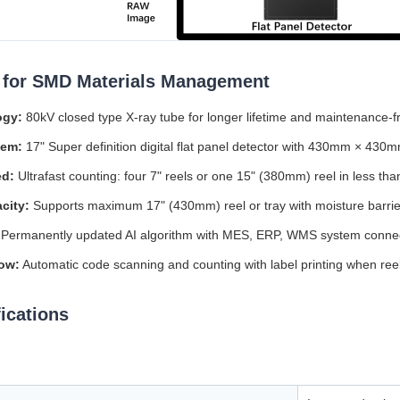
 for SMD Materials Management
ogy:
80kV closed type X-ray tube for longer lifetime and maintenance-f
tem:
17" Super definition digital flat panel detector with 430mm × 430m
ed:
Ultrafast counting: four 7" reels or one 15" (380mm) reel in less th
city:
Supports maximum 17" (430mm) reel or tray with moisture barri
Permanently updated AI algorithm with MES, ERP, WMS system connect
ow:
Automatic code scanning and counting with label printing when reel
ications