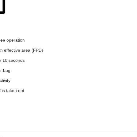
ree operation
m effective area (FPD)
an 10 seconds
er bag
ivity
 is taken out