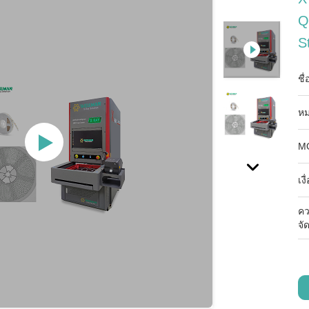
Q
St
ชื
หม
M
เง
ค
จั