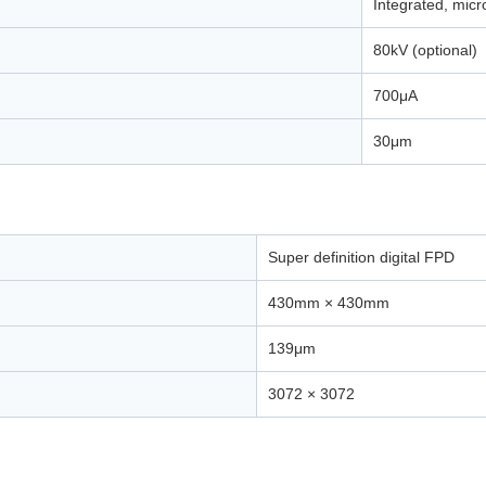
Integrated, micr
80kV (optional)
700μA
30μm
Super definition digital FPD
430mm × 430mm
139μm
3072 × 3072