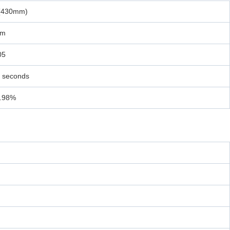
 (430mm)
mm
05
 seconds
9.98%