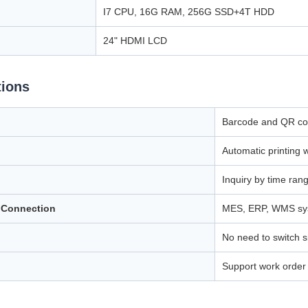
I7 CPU, 16G RAM, 256G SSD+4T HDD
24" HDMI LCD
tions
Barcode and QR c
Automatic printing 
Inquiry by time ran
 Connection
MES, ERP, WMS sys
No need to switch s
Support work order