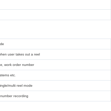
ode
when user takes out a reel
ge, work order number
tems etc.
ingle/multi reel mode
 number recording