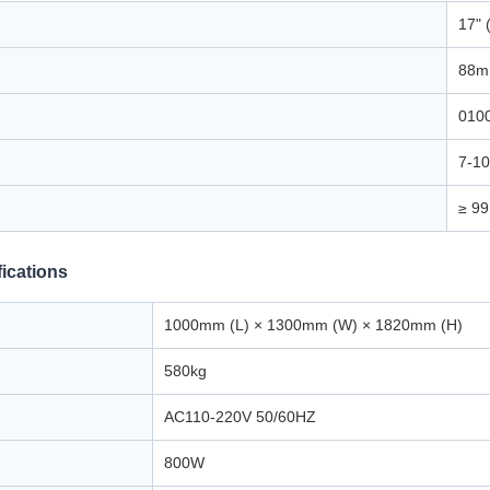
17"
88
010
7-10
≥ 9
ications
1000mm (L) × 1300mm (W) × 1820mm (H)
580kg
AC110-220V 50/60HZ
800W