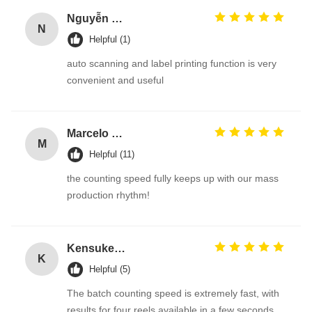
5 stars
100%
4 stars
0%
3 stars
0%
2 stars
0%
1 stars
0%
All Reviews
Nguyễn Văn Hùng
N
Helpful (1)
auto scanning and label printing function is very
convenient and useful
Marcelo Silva
M
Helpful (11)