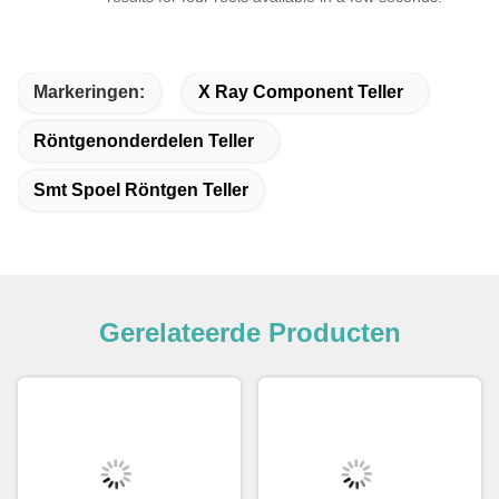
the counting speed fully keeps up with our mass
production rhythm!
Kensuke Sato
K
Helpful (5)
The batch counting speed is extremely fast, with
results for four reels available in a few seconds.
Markeringen:
X Ray Component Teller
Röntgenonderdelen Teller
Smt Spoel Röntgen Teller