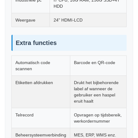
Industriële pc
I7 CPU, 16G RAM, 256G SSD+4T
HDD
Weergave
24" HDMI-LCD
Extra functies
Automatisch code
Barcode en QR-code
scannen
Etiketten afdrukken
Drukt het bijbehorende
label af wanneer de
gebruiker een haspel
eruit haalt
Telrecord
Opvragen op tijdsbereik,
werkordernummer
Beheersysteemverbinding
MES, ERP, WMS enz.