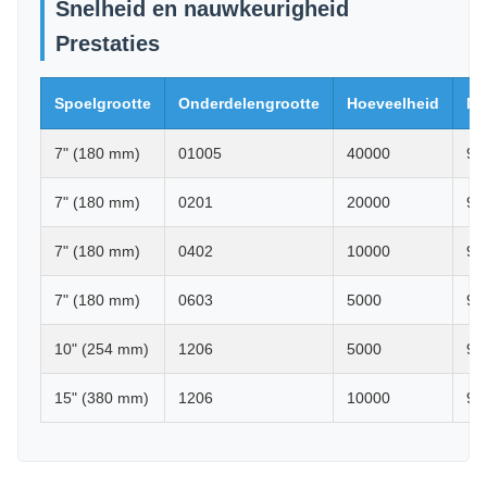
7" (180 mm)
0201
20000
99
7" (180 mm)
0402
10000
99
7" (180 mm)
0603
5000
99
10" (254 mm)
1206
5000
99
15" (380 mm)
1206
10000
99
Deep Learning-algoritme voor
kunstmatige intelligentie