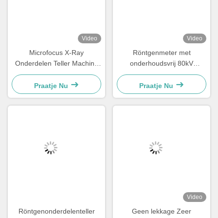
Gerelateerde Producten
Video
Video
Microfocus X-Ray
Röntgenmeter met
Onderdelen Teller Machine
onderhoudsvrij 80kV
30μM Focusvlek 80kV 17"
gesloten type röntgenbuis
FPD
Praatje Nu
Praatje Nu