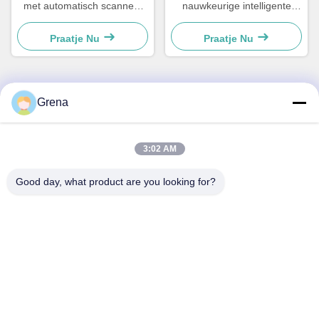
Grena
Video
Röntgenonderdelenteller
Geen lekkage Zeer
met automatisch scannen,
nauwkeurige intelligente
3:02 AM
labelafdrukfunctie en
röntgenhaspelteller met
verbonden met systeem
gesloten buis
Praatje Nu
Praatje Nu
Good day, what product are you looking for?
Snel contact
Adres
5F,B3, Anda Electronics Industriële Fabriek, Heping