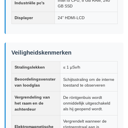
Intel I5 CPU, 8 GB RAM, 240
Industriële pc's
GB SSD
Displayer
24" HDMI-LCD
Veiligheidskenmerken
Stralingslekken
≤ 1 μSv/h
Beoordelingsvenster
Schijtsstraling om de interne
van loodglas
toestand te observeren
Vergrendeling van
De röntgenbuis wordt
het raam en de
onmiddellijk uitgeschakeld
als hij geopend wordt.
achterdeur
Vergrendelt wanneer de
Elektromagnetische
röntgenstraal aan is,