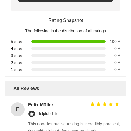
Rating Snapshot
The following is the distribution of all ratings
5 stars
100%
4 stars
0%
3 stars
0%
2 stars
0%
1 stars
0%
All Reviews
Felix Müller
F
Helpful (18)
This non-destructive testing is incredibly practical;
tiny solder joint defects can be clearly