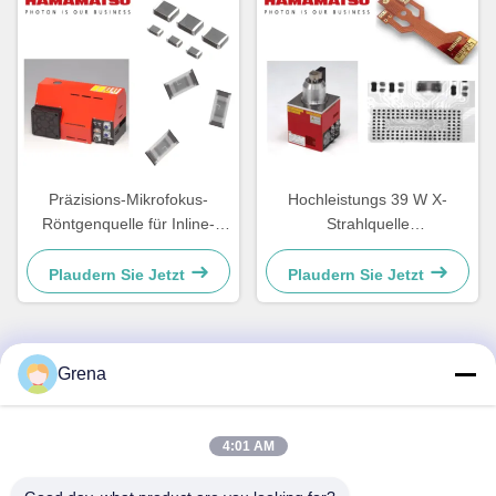
Präzisions-Mikrofokus-
Hochleistungs 39 W X-
Röntgenquelle für Inline-
Strahlquelle
Röntgeninspektionsmaschinen
Präzisionstechnik
Hamamatsu L9181-05
Plaudern Sie Jetzt
Plaudern Sie Jetzt
Grena
Schnellkontakt
4:01 AM
Adresse
5F,B3, Anda Electronics Industrial Factory, Heping