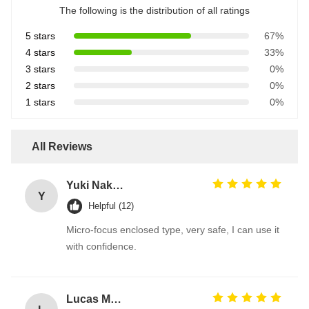
The following is the distribution of all ratings
5 stars
67%
4 stars
33%
3 stars
0%
2 stars
0%
1 stars
0%
All Reviews
Yuki Nakamura
Y
Helpful (12)
Micro-focus enclosed type, very safe, I can use it
with confidence.
Lucas Martin