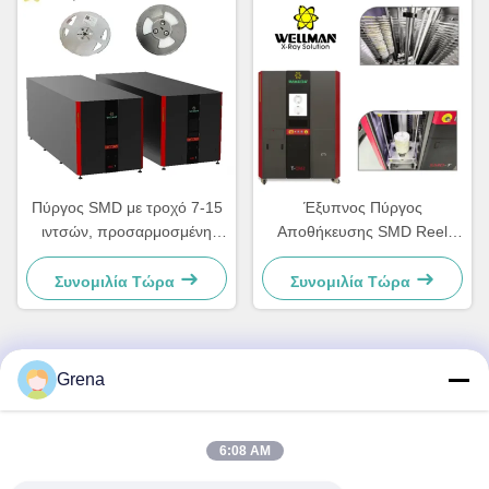
Πύργος SMD με τροχό 7-15
Έξυπνος Πύργος
ιντσών, προσαρμοσμένη
Αποθήκευσης SMD Reel
απόλυτη λύση για
Προσαρμόσιμες Λύσεις 3kw
επιχειρήσεις
Ισχύς
Συνομιλία Τώρα
Συνομιλία Τώρα
Grena
Γρήγορη επικοινωνία
6:08 AM
Διεύθυνση
5F,B3, Anda ElectronicsIndustrial Factory,