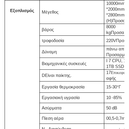
10000
mm (
*
2000
mm (
Εξοπλισμός
Μέγεθος
*
2
800
mm
(H)
Προσαρ
8
000
βάρος
kg
Προσαρμ
τροφοδοσία
2
20V
Προσα
πάνω από 
Δύναμη
Προσαρμοσ
I 7 CPU, 1
Βιομηχανικές συσκευές
1TB SSD
17
Επικεφαλ
D
Είναι παίκτης.
αφής
Εργασία
θερμοκρασία
15-30
°
Γ
Εργασιακή υγρασία
10 -
85
%
Ασύρματα
50 dB
Πίεση αέρα
00,5-0,7mp