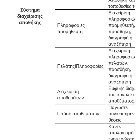
Αποθήκη
και τι
τοποθεσίες του
Σύστημα
Διαχείριση
διαχείρισης
πληροφοριών
αποθήκης
Πληροφορίες
προμηθευτή,
προμηθευτή
προσθήκη,
διαγραφή ή
αναζήτηση
Διαχείριση
πληροφοριών
πελατών,
Πελάτης
Ι
Πληροφορίες
προσθήκη,
διαγραφή ή
αναζήτηση
Ευφυής διαχείρ
Διαχείριση
του συνολικού
αποθεμάτων
αποθέματος
Παγώστε
Παύση αποθεμάτων
συγκεκριμένες
θέσεις
Κάντε
απολογισμό κα
ενημερώστε τ