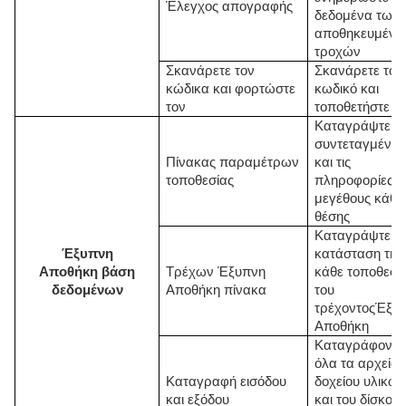
Έλεγχος απογραφής
δεδομένα των
αποθηκευμέν
τροχών
Σκανάρετε τον
Σκανάρετε τον
κώδικα και φορτώστε
κωδικό και
τον
τοποθετήστε το
Καταγράψτε τι
συντεταγμένες
Πίνακας παραμέτρων
και τις
τοποθεσίας
πληροφορίες
μεγέθους κάθε
θέσης
Καταγράψτε τ
Έξυπνη
κατάσταση της
Αποθήκη
βάση
Τρέχων
Έξυπνη
κάθε τοποθεσί
δεδομένων
Αποθήκη
πίνακα
του
τρέχοντος
Έξυ
Αποθήκη
Καταγράφοντα
όλα τα αρχεία 
Καταγραφή εισόδου
δοχείου υλικώ
και εξόδου
και του δίσκου