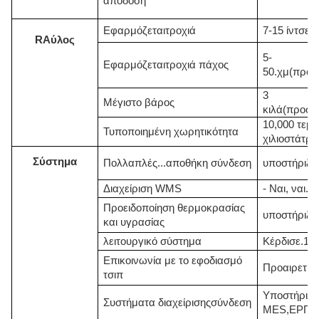
απόδοση
Εφαρμόζεται
τροχιά
7-15 ίντσες.
R
Αύλος
5-
Εφαρμόζεται
τροχιά
πάχος
50.
χμ
(προσ
3
Μέγιστο βάρος
κιλά
(προσα
10,000 τεμά
Τυποποιημένη χωρητικότητα
χιλιοστά
τρο
Σύστημα
Πολλαπλές...
αποθήκη
σύνδεση
υποστήριξη
Διαχείριση WMS
- Ναι, ναι.
Προειδοποίηση θερμοκρασίας
υποστήριξη
και υγρασίας
λειτουργικό σύστημα
Κέρδισε.
10
Επικοινωνία με το εφοδιασμό
Προαιρετικ
τσιπ
Υποστήριξη
Συστήματα διαχείρισης
σύνδεση
MES
,
ΕΡΠ
,