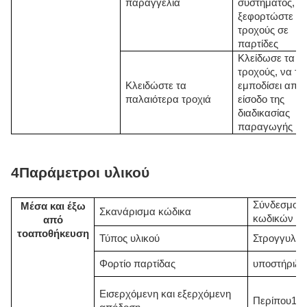
παραγγελία
συστήματος,
ξεφορτώστε το
τροχούς σε
παρτίδες
Κλείδωσε τα λ
τροχούς, να το
Κλειδώστε τα
εμποδίσει από 
παλαιότερα τροχιά
είσοδο της
διαδικασίας
παραγωγής
4Παράμετροι υλικού
Σύνδεσμος
Μέσα και έξω
Σκανάρισμα κώδικα
κωδικών
από
το
αποθήκευση
Τύπος υλικού
Στρογγυλο
Φορτίο παρτίδας
υποστήριξη
Εισερχόμενη και εξερχόμενη
Περίπου
10