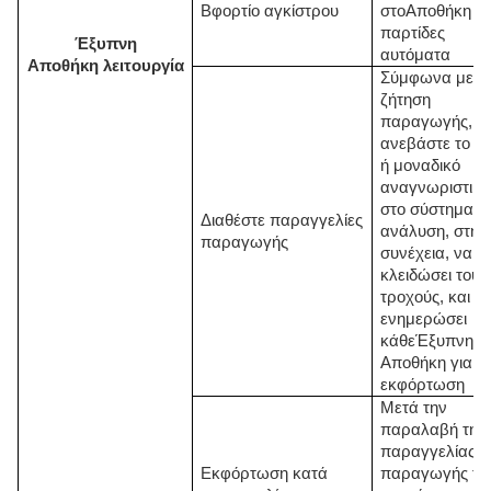
Β
φορτίο αγκίστρου
στο
Αποθήκη
σ
παρτίδες
Έξυπνη
αυτόματα
Αποθήκη
λειτουργία
Σύμφωνα με τ
ζήτηση
παραγωγής,
ανεβάστε το P 
ή μοναδικό
αναγνωριστικό
στο σύστημα γ
Διαθέστε παραγγελίες
ανάλυση, στη
παραγωγής
συνέχεια, να
κλειδώσει τους
τροχούς, και ν
ενημερώσει
κάθε
Έξυπνη
Αποθήκη
για
εκφόρτωση
Μετά την
παραλαβή της
παραγγελίας
Εκφόρτωση κατά
παραγωγής το