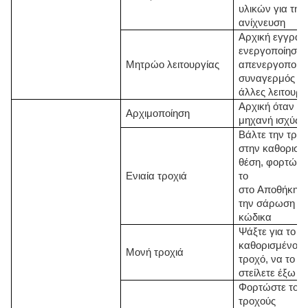
υλικών για την
ανίχνευση
Αρχική εγγραφ
ενεργοποίηση 
Μητρώο λειτουργίας
απενεργοποίησ
συναγερμός κα
άλλες λειτουργ
Αρχική όταν η
Αρχιμοποίηση
μηχανή ισχύς 
Βάλτε την τροχ
στην καθορισμ
θέση, φορτώστ
Ενιαία τροχιά
το
στο
Αποθήκη
μ
την σάρωση
κώδικα
Ψάξτε για το
καθορισμένο
Μονή τροχιά
τροχό, να το
στείλετε έξω
Φορτώστε του
τροχούς