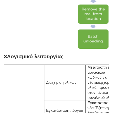
3Λογισμικό λειτουργίας
Μετατροπή το
μοναδικού
κωδικού για το
Διαχείριση υλικών
νέο εισερχόμε
υλικό, προσθή
στον πίνακα
συνολικού υλικ
Εγκατάσταση
νέου
Έξυπνη
Εγκατάσταση πύργου