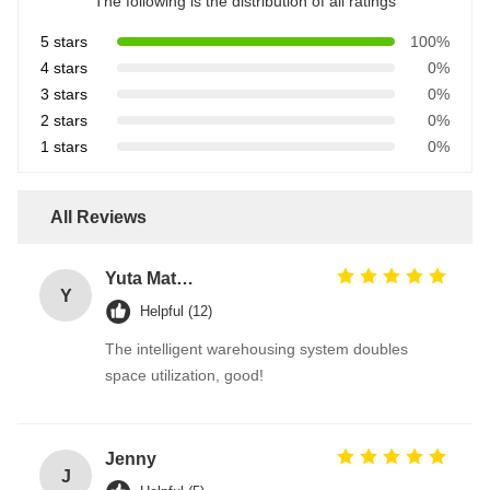
The following is the distribution of all ratings
5 stars
100%
4 stars
0%
3 stars
0%
2 stars
0%
1 stars
0%
All Reviews
Yuta Matsumoto
Y
Helpful (12)
The intelligent warehousing system doubles
space utilization, good!
Jenny
J