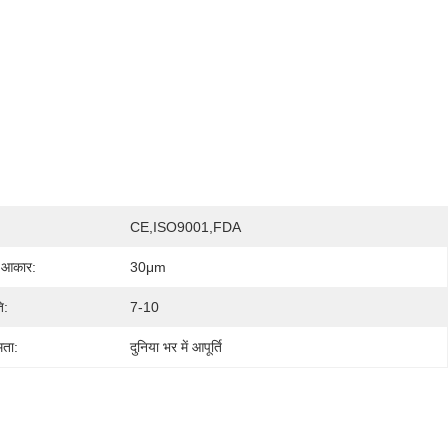
CE,ISO9001,FDA
 आकार:
30μm
ि:
7-10
मता:
दुनिया भर में आपूर्ति