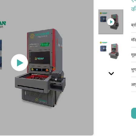
की
ब्र
मॉड
मूक
भुग
आपू