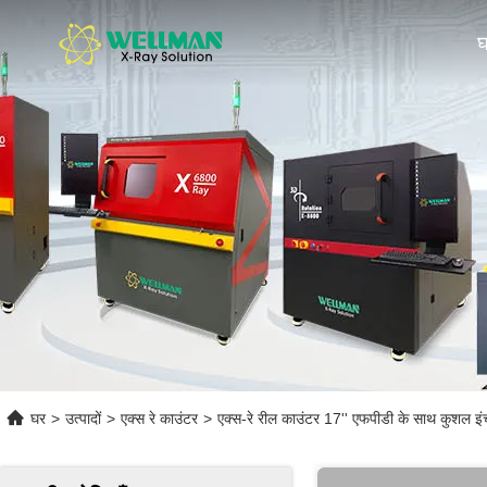
घर
>
उत्पादों
>
एक्स रे काउंटर
>
एक्स-रे रील काउंटर 17'' एफपीडी के साथ कुशल इं