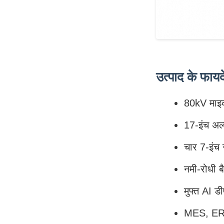
उत्पाद के फायद
80kV माइक
17-इंच अल्
चार 7-इंच
नमी-रोधी 
मुफ्त AI डी
MES, ERP