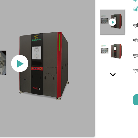
और
ब्र
मॉड
मूक
भुग