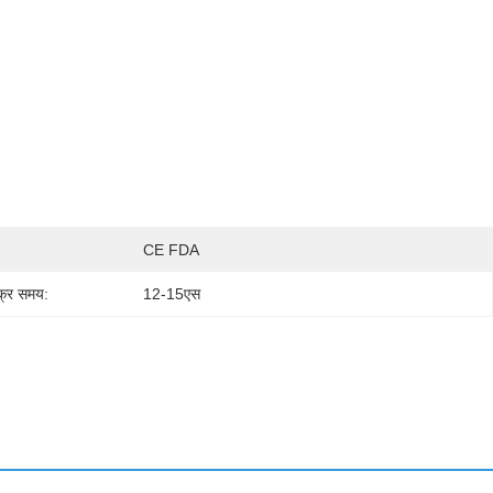
CE FDA
्र समय:
12-15एस